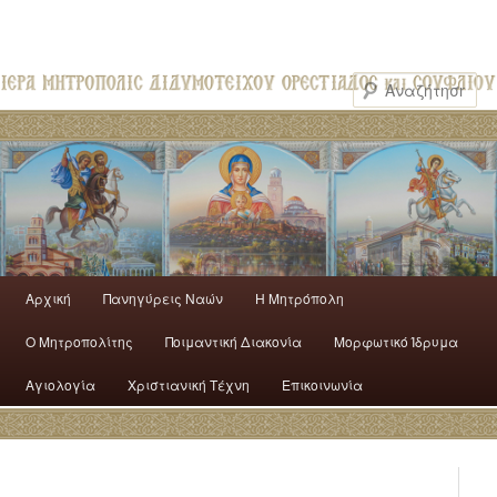
Αρχική
Πανηγύρεις Ναών
H Mητρόπολη
Ο Mητροπολίτης
Ποιμαντική Διακονία
Μορφωτικό Ίδρυμα
Αγιολογία
Χριστιανική Τέχνη
Επικοινωνία