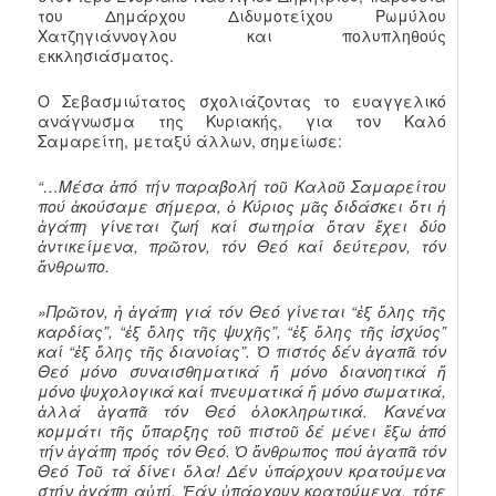
του Δημάρχου Διδυμοτείχου Ρωμύλου
Χατζηγιάννογλου και πολυπληθούς
εκκλησιάσματος.
Ο Σεβασμιώτατος σχολιάζοντας το ευαγγελικό
ανάγνωσμα της Κυριακής, για τον Καλό
Σαμαρείτη, μεταξύ άλλων, σημείωσε:
“…Μέσα ἀπό τήν παραβολή τοῦ Καλοῦ Σαμαρείτου
πού ἀκούσαμε σήμερα, ὁ Κύριος μᾶς διδάσκει ὅτι ἡ
ἀγάπη γίνεται ζωή καί σωτηρία ὅταν ἔχει δύο
ἀντικείμενα, πρῶτον, τόν Θεό καί δεύτερον, τόν
ἄνθρωπο.
»Πρῶτον, ἡ ἀγάπη γιά τόν Θεό γίνεται “ἐξ ὅλης τῆς
καρδίας”, “ἐξ ὅλης τῆς ψυχῆς”, “ἐξ ὅλης τῆς ἰσχύος”
καί “ἐξ ὅλης τῆς διανοίας”. Ὁ πιστός δέν ἀγαπᾶ τόν
Θεό μόνο συναισθηματικά ἤ μόνο διανοητικά ἤ
μόνο ψυχολογικά καί πνευματικά ἤ μόνο σωματικά,
ἀλλά ἀγαπᾶ τόν Θεό ὁλοκληρωτικά. Κανένα
κομμάτι τῆς ὕπαρξης τοῦ πιστοῦ δέ μένει ἔξω ἀπό
τήν ἀγάπη πρός τόν Θεό. Ὁ ἄνθρωπος πού ἀγαπᾶ τόν
Θεό Τοῦ τά δίνει ὅλα! Δέν ὑπάρχουν κρατούμενα
στήν ἀγάπη αὐτή. Ἐάν ὑπάρχουν κρατούμενα, τότε