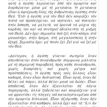
αὐτή ἡ ἀγάπη λερώνεται ἀπό τήν ἁμαρτία καί
διορθώνεται μόνο μέ τή μετάνοια. Ἡ μετάνοια
εἶναι ἡ ἀφιέρωση ὅλης τῆς ἀνθρώπινης ἀγάπης στόν
Θεό. Ἔτσι ἡ ἀγάπη γιά τόν Θεό δέν κουράζει τόν
πιστό νά προσεύχεται, νά νηστεύει, νά πυκτεύει
στήν ἄσκηση, νά μελετᾶ, νά ἐρευνᾶ τά μύχια τῆς
καρδιᾶς του καί νά συντηρεῖ ἀδιάλειπτη τή μνήμη
τοῦ Θεοῦ. Δέν ἔχει σημασία ποῦ ζεῖ, στόν κόσμο, στό
μοναστήρι, στήν ἔρημο, στή μεγαλούπολη ἤ στήν
ἐξοχή. Σημασία ἔχει μέ ποιόν ζεῖ. Ζεῖ γιά νά ζεῖ μέ
τόν Θεό.
»Δεύτερον, ἡ ἀγάπη γίνεται σωτηρία ὅταν
ἀπευθύνεται στόν συνάνθρωπο· σύμφωνα μάλιστα
μέ τή σημερινή παραβολή, πρός κάθε συνάνθρωπο,
χωρίς διακρίσεις καί χωρίς μέτρα καί
προϋποθέσεις. Ἡ ἀγάπη πρός τούς ἄλλους εἶναι
καθαρή, ὅταν εἶναι θυσιαστική. Εἶναι ἁγνή, ὅταν δέ
θέλει νά πάρει, ἀλλά θέλει μονό νά δώσει. Εἶναι
ἀποδοτική, ὅταν δέν ἐξαντλεῖται σέ λόγια
παρηγοριᾶς, ἀλλά ξοδεύεται καί κουράζεται γιά
νά φροντίσει τίς πληγές τοῦ καταληστευμένου ἀπό
τήν ἁμαρτία διπλανοῦ. Εἶναι ἀξιόμισθη, ὅταν δέν
ἐξαντλεῖται στό καθῆκον, ἀλλά ἔχει καί τό: “ὅ,τι ἄν