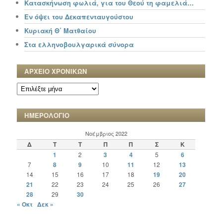
Κατασκήνωση φωλιά, για του Θεού τη φαμελιά…
Εν όψει του Δεκαπενταυγούστου
Κυριακή Θ΄ Ματθαίου
Στα ελληνοβουλγαρικά σύνορα
ΑΡΧΕΙΟ ΧΡΟΝΙΚΩΝ
ΑΡΧΕΙΟ
ΧΡΟΝΙΚΩΝ
ΗΜΕΡΟΛΟΓΙΟ
Νοέμβριος 2022
Δ
Τ
Τ
Π
Π
Σ
Κ
1
2
3
4
5
6
7
8
9
10
11
12
13
14
15
16
17
18
19
20
21
22
23
24
25
26
27
28
29
30
« Οκτ
Δεκ »