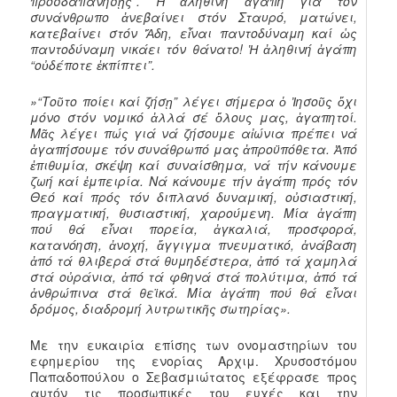
προσδαπανήσῃς”. Ἡ ἀληθινή ἀγάπη γιά τόν
συνάνθρωπο ἀνεβαίνει στόν Σταυρό, ματώνει,
κατεβαίνει στόν Ἅδη, εἶναι παντοδύναμη καί ὡς
παντοδύναμη νικάει τόν θάνατο! Ἡ ἀληθινή ἀγάπη
“οὐδέποτε ἐκπίπτει”.
»“Τοῦτο ποίει καί ζήσῃ” λέγει σήμερα ὁ Ἰησοῦς ὄχι
μόνο στόν νομικό ἀλλά σέ ὅλους μας, ἀγαπητοί.
Μᾶς λέγει πώς γιά νά ζήσουμε αἰώνια πρέπει νά
ἀγαπήσουμε τόν συνάθρωπό μας ἀπροϋπόθετα. Ἀπό
ἐπιθυμία, σκέψη καί συναίσθημα, νά τήν κάνουμε
ζωή καί ἐμπειρία. Νά κάνουμε τήν ἀγάπη πρός τόν
Θεό καί πρός τόν διπλανό δυναμική, οὐσιαστική,
πραγματική, θυσιαστική, χαρούμενη. Μία ἀγάπη
πού θά εἶναι πορεία, ἀγκαλιά, προσφορά,
κατανόηση, ἀνοχή, ἄγγιγμα πνευματικό, ἀνάβαση
ἀπό τά θλιβερά στά θυμηδέστερα, ἀπό τά χαμηλά
στά οὐράνια, ἀπό τά φθηνά στά πολύτιμα, ἀπό τά
ἀνθρώπινα στά θεϊκά. Μία ἀγάπη πού θά εἶναι
δρόμος, διαδρομή λυτρωτικῆς σωτηρίας».
Με την ευκαιρία επίσης των ονομαστηρίων του
εφημερίου της ενορίας Αρχιμ. Χρυσοστόμου
Παπαδοπούλου ο Σεβασμιώτατος εξέφρασε προς
αυτόν τις προσωπικές του ευχές και την