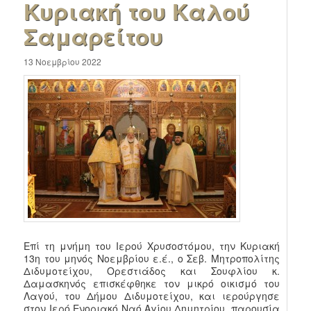
Κυριακή του Καλού
Σαμαρείτου
13 Νοεμβρίου 2022
Επί τη μνήμη του Ιερού Χρυσοστόμου, την Κυριακή
13η του μηνός Νοεμβρίου ε.έ., ο Σεβ. Μητροπολίτης
Διδυμοτείχου, Ορεστιάδος και Σουφλίου κ.
Δαμασκηνός επισκέφθηκε τον μικρό οικισμό του
Λαγού, του Δήμου Διδυμοτείχου, και ιερούργησε
στον Ιερό Ενοριακό Ναό Αγίου Δημητρίου, παρουσία