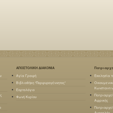
ΑΠΟΣΤΟΛΙΚΗ ΔΙΑΚΟΝΙΑ
Πατριαρχ
υ
Αγία Γραφή
Εκκλησία τ
Βιβλιοθήκη “Πορφυρογέννητος”
Οικουμενικ
Κωνσταντι
Εορτολόγιο
ς
Πατριαρχε
Φωνή Κυρίου
Αφρικής
ο
Πατριαρχεί
Ανατολής