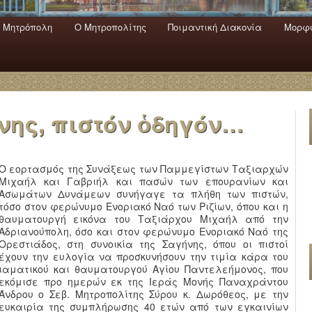
 Mητρόπολη
Ο Mητροπολίτης
Ποιμαντική Διακονία
Μορφω
ενο
εριεχόμενο
α
νης, πιστόν ὁδηγόν…
Ο εορτασμός της Συνάξεως των Παμμεγίστων Ταξιαρχών
Μιχαήλ και Γαβριήλ και πασών των επουρανίων και
Ασωμάτων Δυνάμεων συνήγαγε τα πλήθη των πιστών,
τόσο στον φερώνυμο Ενοριακό Ναό των Ριζίων, όπου και η
θαυματουργή εικόνα του Ταξιάρχου Μιχαήλ από την
Αδριανούπολη, όσο και στον φερώνυμο Ενοριακό Ναό της
Ορεστιάδος, στη συνοικία της Σαγήνης, όπου οι πιστοί
έχουν την ευλογία να προσκυνήσουν την τιμία κάρα του
ιαματικού και θαυματουργού Αγίου Παντελεήμονος, που
εκόμισε προ ημερών εκ της Ιεράς Μονής Παναχράντου
Άνδρου ο Σεβ. Μητροπολίτης Σύρου κ. Δωρόθεος, με την
ευκαιρία της συμπλήρωσης 40 ετών από των εγκαινίων