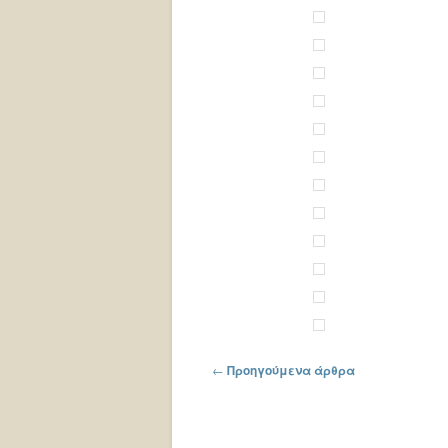
Πλοήγηση στα άρθρα
←
Προηγούμενα άρθρα