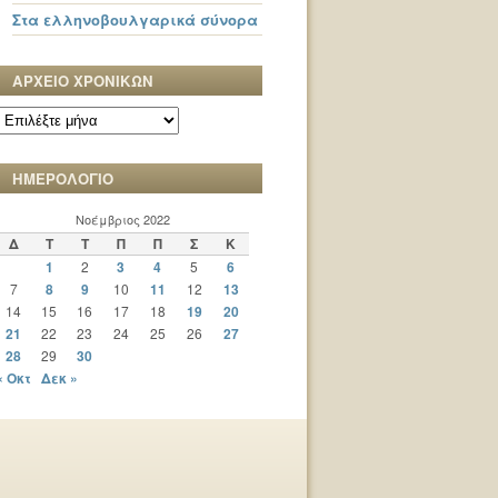
Στα ελληνοβουλγαρικά σύνορα
ΑΡΧΕΙΟ ΧΡΟΝΙΚΩΝ
ΑΡΧΕΙΟ
ΧΡΟΝΙΚΩΝ
ΗΜΕΡΟΛΟΓΙΟ
Νοέμβριος 2022
Δ
Τ
Τ
Π
Π
Σ
Κ
1
2
3
4
5
6
7
8
9
10
11
12
13
14
15
16
17
18
19
20
21
22
23
24
25
26
27
28
29
30
« Οκτ
Δεκ »