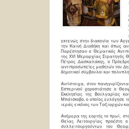
εκτενώς στην διακονία των Αγ
την Καινή Διαθήκη και όπως αυ
Παρέστησαν ο Θεματικός Αντιπ
της XVI Μεραρχίας Στρατηγός Θ
Πέτρος Δασκαλάκης, ο Πρόεδρος
αντιπροσωπείες μαθητών του Δημο
δημοτικοί σύμβουλοι και πολυπλ
Αντίστοιχα, στον πανηγυρίζοντ
Εσπερινού χοροστάτησε ο Θεοφι
Εκκλησίας της Βουλγαρίας κα
Μπάτσκοβο, ο οποίος ευλόγησε τ
ιεράς εικόνος των Ταξιαρχών κα
Ανήμερα της εορτής το πρωί, σ
Θείας Λειτουργίας προέστη ο
συλλειτουργούντων του Θεοφ