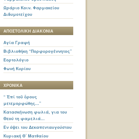
Ωράριο Κοιν. Φαρμακείου
Διδυμοτείχου
ΑΠΟΣΤΟΛΙΚΗ ΔΙΑΚΟΝΙΑ
Αγία Γραφή
Βιβλιοθήκη “Πορφυρογέννητος”
Εορτολόγιο
Φωνή Κυρίου
ΧΡΟΝΙΚΑ
“ Ἐπί τοῦ ὄρους
μετεμορφώθης…”
Κατασκήνωση φωλιά, για του
Θεού τη φαμελιά…
Εν όψει του Δεκαπενταυγούστου
Κυριακή Θ΄ Ματθαίου