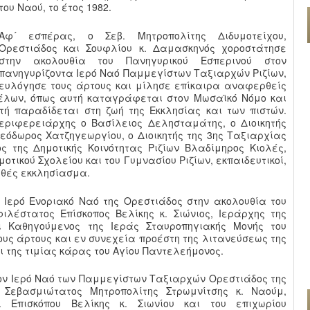
του Ναού, το έτος 1982.
Αφ´ εσπέρας, ο Σεβ. Μητροπολίτης Διδυμοτείχου,
Ορεστιάδος και Σουφλίου κ. Δαμασκηνός χοροστάτησε
στην ακολουθία του Πανηγυρικού Εσπερινού στον
πανηγυρίζοντα Ιερό Ναό Παμμεγίστων Ταξιαρχών Ριζίων,
ευλόγησε τους άρτους και μίλησε επίκαιρα αναφερθείς
γέλων, όπως αυτή καταγράφεται στον Μωσαϊκό Νόμο και
τή παραδίδεται στη ζωή της Εκκλησίας και των πιστών.
εριφερειάρχης ο Βασίλειος Δελησταμάτης, ο Διοικητής
εόδωρος Χατζηγεωργίου, ο Διοικητής της 3ης Ταξιαρχίας
 της Δημοτικής Κοινότητας Ριζίων Βλαδίμηρος Κιολές,
τικού Σχολείου και του Γυμνασίου Ριζίων, εκπαιδευτικοί,
ηθές εκκλησίασμα.
α Ιερό Ενοριακό Ναό της Ορεστιάδος στην ακολουθία του
λέστατος Επίσκοπος Βελίκης κ. Σιώνιος, Ιεράρχης της
ι Καθηγούμενος της Ιεράς Σταυροπηγιακής Μονής του
ους άρτους και εν συνεχεία προέστη της λιτανεύσεως της
ι της τιμίας κάρας του Αγίου Παντελεήμονος.
τον Ιερό Ναό των Παμμεγίστων Ταξιαρχών Ορεστιάδος της
 Σεβασμιώτατος Μητροπολίτης Στρωμνίτσης κ. Ναούμ,
. Επισκόπου Βελίκης κ. Σιωνίου και του επιχωρίου