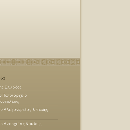
εία
ης Ελλάδος
ό Πατριαρχείο
νουπόλεως
ίο Αλεξανδρείας & πάσης
ο Αντιοχείας & πάσης