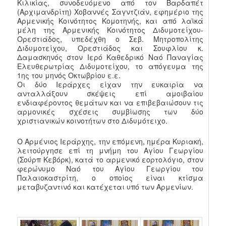
Κιλικίας, συνοδευόμενο από τον Βαρδαπέτ
(Αρχιμανδρίτη) Χοβαννές Σαγντζιάν, εφημέριο της
Αρμενικής Κοινότητος Κομοτηνής, και από λαϊκά
μέλη της Αρμενικής Κοινότητος Διδυμοτείχου-
Ορεστιάδος, υπεδέχθη ο Σεβ. Μητροπολίτης
Διδυμοτείχου, Ορεστιάδος και Σουφλίου κ.
Δαμασκηνός στον Ιερό Καθεδρικό Ναό Παναγίας
Ελευθερωτρίας Διδυμοτείχου, το απόγευμα της
1ης του μηνός Οκτωβρίου ε.ε.
Οι δύο Ιεράρχες είχαν την ευκαιρία να
ανταλλάξουν σκέψεις επί αμοιβαίου
ενδιαφέροντος θεμάτων και να επιβεβαιώσουν τις
αρμονικές σχέσεις συμβίωσης των δύο
χριστιανικών κοινοτήτων στο Διδυμότειχο.
Ο Αρμένιος Ιεράρχης, την επόμενη, ημέρα Κυριακή,
λειτούργησε επί τη μνήμη του Αγίου Γεωργίου
(Σούρπ Κεβόρκ), κατά το αρμενικό εορτολόγιο, στον
φερώνυμο Ναό του Αγίου Γεωργίου του
Παλαιοκαστρίτη, ο οποίος είναι κτίσμα
μεταβυζαντινό και κατέχεται υπό των Αρμενίων.