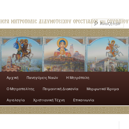
Αρχική
Πανηγύρεις Ναών
H Mητρόπολη
Ο Mητροπολίτης
Ποιμαντική Διακονία
Μορφωτικό Ίδρυμα
Αγιολογία
Χριστιανική Τέχνη
Επικοινωνία