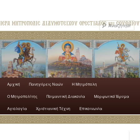
Αρχική
Πανηγύρεις Ναών
H Mητρόπολη
Ο Mητροπολίτης
Ποιμαντική Διακονία
Μορφωτικό Ίδρυμα
Αγιολογία
Χριστιανική Τέχνη
Επικοινωνία