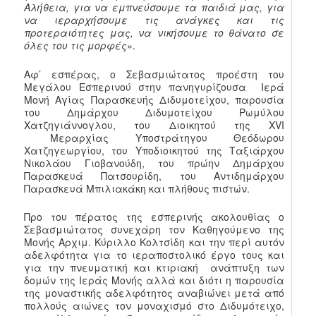
Αλήθεια, για να εμπνεύσουμε τα παιδιά μας, για
να ιεραρχήσουμε τις ανάγκες και τις
προτεραιότητες μας, να νικήσουμε το θάνατο σε
όλες του τις μορφές»
.
Αφ’ εσπέρας, ο Σεβασμιώτατος προέστη του
Μεγάλου Εσπερινού στην πανηγυρίζουσα Ιερά
Μονή Αγίας Παρασκευής Διδυμοτείχου, παρουσία
του Δημάρχου Διδυμοτείχου Ρωμύλου
Χατζηγιάννογλου, του Διοικητού της XVI
Μεραρχίας Υποστράτηγου Θεόδωρου
Χατζηγεωργίου, του Υποδιοικητού της Ταξιάρχου
Νικολάου Γιοβανούδη, του πρώην Δημάρχου
Παρασκευά Πατσουρίδη, του Αντιδημάρχου
Παρασκευά Μπιλιακάκη και πλήθους πιστών.
Προ του πέρατος της εσπερινής ακολουθίας ο
Σεβασμιώτατος συνεχάρη τον Καθηγούμενο της
Μονής Αρχιμ. Κύριλλο Κολτσίδη και την περί αυτόν
αδελφότητα για το ιεραποστολικό έργο τους και
για την πνευματική και κτιριακή ανάπτυξη των
δομών της Ιεράς Μονής αλλά και διότι η παρουσία
της μοναστικής αδελφότητος αναβιώνει μετά από
πολλούς αιώνες τον μοναχισμό στο Διδυμότειχο,