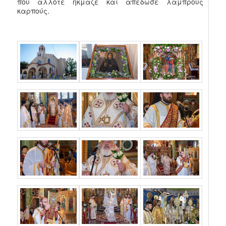
που άλλοτε ήκμαζε και απέδωσε λαμπρούς
καρπούς.