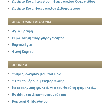
Ωράριο Κοιν. Ιατρείου – Φαρμακείου Ορεστιάδος
Ωράριο Κοιν. Φαρμακείου Διδυμοτείχου
ΑΠΟΣΤΟΛΙΚΗ ΔΙΑΚΟΝΙΑ
Αγία Γραφή
Βιβλιοθήκη “Πορφυρογέννητος”
Εορτολόγιο
Φωνή Κυρίου
ΧΡΟΝΙΚΑ
“Κύριε, ἐλέησόν μου τόν υἱόν…”
“ Ἐπί τοῦ ὄρους μετεμορφώθης…”
Κατασκήνωση φωλιά, για του Θεού τη φαμελιά…
Εν όψει του Δεκαπενταυγούστου
Κυριακή Θ΄ Ματθαίου