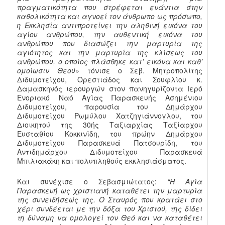
πραγματικότητα που στρέφεται ενάντια στην
καθολικότητα και αγνοεί τον άνθρωπο ως πρόσωπο,
η Εκκλησία αντιπροτείνει την αληθινή εικόνα του
αγίου ανθρώπου, την αυθεντική εικόνα του
ανθρώπου που διασώζει την μαρτυρία της
αγιότητος και την μαρτυρία της κλίσεως του
ανθρώπου, ο οποίος πλάσθηκε κατ’ εικόνα και καθ’
ομοίωσιν Θεού»
τόνισε ο Σεβ. Μητροπολίτης
Διδυμοτείχου, Ορεστιάδος και Σουφλίου κ.
Δαμασκηνός ιερουργών στον πανηγυρίζοντα Ιερό
Ενοριακό Ναό Αγίας Παρασκευής Ασημένιου
Διδυμοτείχου, παρουσία του Δημάρχου
Διδυμοτείχου Ρωμύλου Χατζηγιάννογλου, του
Διοικητού της 30ής Ταξιαρχίας Ταξίαρχου
Ευσταθίου Κοκκινίδη, του πρώην Δημάρχου
Διδυμοτείχου Παρασκευά Πατσουρίδη, του
Αντιδημάρχου Διδυμοτείχου Παρασκευά
Μπιλιακάκη και πολυπληθούς εκκλησιάσματος.
Και συνέχισε ο Σεβασμιώτατος:
“Η Αγία
Παρασκευή
ως χριστιανή καταθέτει την μαρτυρία
της συνειδήσεώς της. Ο Σταυρός που κρατάει στο
χέρι συνδέεται με την δόξα του Χριστού, της δίδει
τη δύναμη να ομολογεί τον Θεό και να καταθέτει