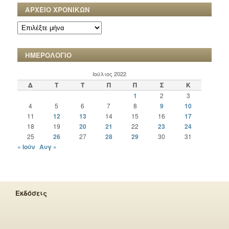
ΑΡΧΕΙΟ ΧΡΟΝΙΚΩΝ
ΑΡΧΕΙΟ
ΧΡΟΝΙΚΩΝ
ΗΜΕΡΟΛΟΓΙΟ
Ιούλιος 2022
Δ
Τ
Τ
Π
Π
Σ
Κ
1
2
3
4
5
6
7
8
9
10
11
12
13
14
15
16
17
18
19
20
21
22
23
24
25
26
27
28
29
30
31
« Ιούν
Αυγ »
Εκδόσεις