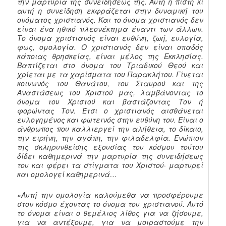
την μαρτυρία της συνειδήσεώς της. Αυτή η πίστη κι
αυτή η συνείδηση εκφράζεται στην δυναμική του
ονόματος χριστιανός. Και το όνομα χριστιανός δεν
είναι ένα ηθικό πλεονέκτημα έναντι των άλλων.
Το όνομα χριστιανός είναι ευθύνη, ζωή, ευλογία,
φως, ομολογία. Ο χριστιανός δεν είναι οπαδός
κάποιας θρησκείας, είναι μέλος της Εκκλησίας.
Βαπτίζεται στο όνομα του Τριαδικού Θεού και
χρίεται με τα χαρίσματα του Παρακλήτου. Γίνεται
κοινωνός του Θανάτου, του Σταυρού και της
Αναστάσεως του Χριστού μας, λαμβάνοντας το
όνομα του Χριστού και βαστάζοντας Τον ή
φορώντας Τον. Έτσι ο χριστιανός αισθάνεται
ευλογημένος και φωτεινός στην ευθύνη του. Είναι ο
άνθρωπος που καλλιεργεί την αλήθεια, το δίκαιο,
την ειρήνη, την αγάπη, την φιλαδελφία. Ενώπιον
της σκληρυνθείσης εξουσίας του κόσμου τούτου
δίδει καθημερινά την μαρτυρία της συνειδήσεως
του και φέρει τα στίγματα του Χριστού· μαρτυρεί
και ομολογεί καθημερινά…
»Αυτή την ομολογία καλούμεθα να προσφέρουμε
στον κόσμο έχοντας το όνομα του χριστιανού. Αυτό
το όνομα είναι ο θεμέλιος λίθος για να ζήσουμε,
για να αντέξουμε, για να μοιραστούμε την