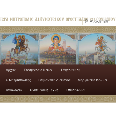
Αρχική
Πανηγύρεις Ναών
H Mητρόπολη
Ο Mητροπολίτης
Ποιμαντική Διακονία
Μορφωτικό Ίδρυμα
Αγιολογία
Χριστιανική Τέχνη
Επικοινωνία