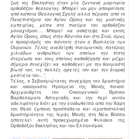
ζωή της Εκκλησίας ήταν μία ζωντανή μαρτυρία
ορθοδόξου θεολογίας. Μπορεί να μην αποφοίτησε
από κάποια Θεολογική Σχολή αλλά πέρασε από το
Πανεπιστήμιο του Αγίου Όρους και της μυστικής
εμπειρίας, μέσα στο πνεύμα του ορθοδόξου
μοναχισμού…. Μπορεί να ασκήτεψε και εκτός
Αγίου Όρους, όπως στην Κόνιτσα και στο Σινά, όμως
ο προορισμός του πάντοτε ήταν η Βασιλεία των
Ουρανών. Τέλος ανεδείχθη πνευματικός πατέρας
χιλιάδων ανθρώπων των οποίων την πίστη
στερέωσε και τους οποίους καθοδήγησε και μέχρι
σήμερα συνεχίζει να καθοδηγεί με την θαυμαστή
βιωτή του, τις πολλές αρετές του και την διαρκή
μεσιτεία του…”.
Τέλος, ο Σεβασμιώτατος συνεχάρη τον δραστήριο
και ακούραστο Ηγούμενο της Μονής πανοσ.
Αρχιμανδρίτη του Οικουμενικού Θρόνου
Βαρθολομαίο Αστεριάδη και την περί αυτόν
αδελφότητα διότι με την ευοδωθείσα από την Χάρη
του Θεού έμπονη προσπάθεια και ιεραποστολική
δραστηριότητα της Ιεράς Μονής στη Νέα Βύσσα
αποτελεί αυτή προκεχωρημένο Φυλάκιο της
Ορθοδόξου Εκκλησίας και του Ελληνισμού.