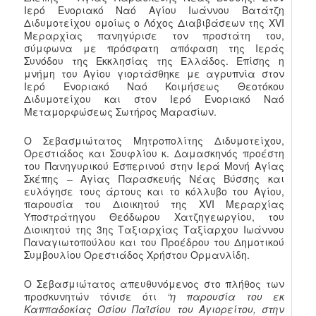
Ιερό Ενοριακό Ναό Αγίου Ιωάννου Βατάτζη
Διδυμοτείχου ομοίως ο Λόχος Διαβιβάσεων της XVI
Μεραρχίας πανηγύρισε τον προστάτη του,
σύμφωνα με πρόσφατη απόφαση της Ιεράς
Συνόδου της Εκκλησίας της Ελλάδος. Επίσης η
μνήμη του Αγίου γιορτάσθηκε με αγρυπνία στον
Ιερό Ενοριακό Ναό Κοιμήσεως Θεοτόκου
Διδυμοτείχου και στον Ιερό Ενοριακό Ναό
Μεταμορφώσεως Σωτήρος Μαρασίων.
Ο Σεβασμιώτατος Μητροπολίτης Διδυμοτείχου,
Ορεστιάδος και Σουφλίου κ. Δαμασκηνός προέστη
του Πανηγυρικού Εσπερινού στην Ιερά Μονή Αγίας
Σκέπης – Αγίας Παρασκευής Νέας Βύσσης και
ευλόγησε τους άρτους και το κόλλυβο του Αγίου,
παρουσία του Διοικητού της XVI Μεραρχίας
Υποστράτηγου Θεόδωρου Χατζηγεωργίου, του
Διοικητού της 3ης Ταξιαρχίας Ταξίαρχου Ιωάννου
Παναγιωτοπούλου και του Προέδρου του Δημοτικού
Συμβουλίου Ορεστιάδος Χρήστου Ορμανλίδη.
Ο Σεβασμιώτατος απευθυνόμενος στο πλήθος των
προσκυνητών τόνισε ότι
“η παρουσία του εκ
Καππαδοκίας Οσίου Παϊσίου του Αγιορείτου, στην