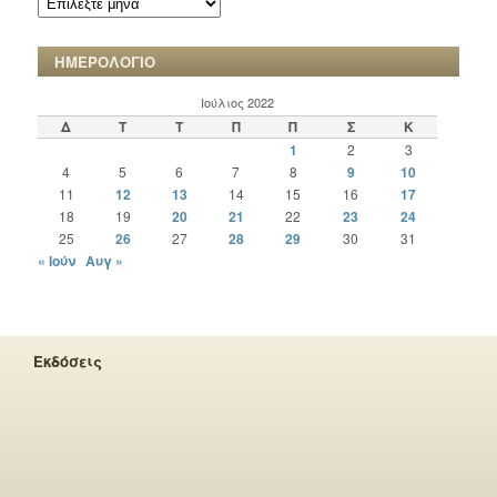
ΧΡΟΝΙΚΩΝ
ΗΜΕΡΟΛΟΓΙΟ
Ιούλιος 2022
Δ
Τ
Τ
Π
Π
Σ
Κ
1
2
3
4
5
6
7
8
9
10
11
12
13
14
15
16
17
18
19
20
21
22
23
24
25
26
27
28
29
30
31
« Ιούν
Αυγ »
Εκδόσεις