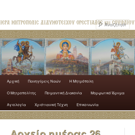
Αρχική
Πανηγύρεις Ναών
H Mητρόπολη
Ο Mητροπολίτης
Ποιμαντική Διακονία
Μορφωτικό Ίδρυμα
Αγιολογία
Χριστιανική Τέχνη
Επικοινωνία
Αρχείο ημέρας
26