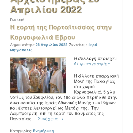
Απριλίου 2022
Γκαλερί
Η εορτή της Πορταΐτισσας στην
Κορνοφωλιά Έβρου
Δημοσιεύτηκε
26 Απριλίου 2022
.
Συντάκτης:
Ιερά
Μητρόπολις
Η συλλογή περιέχει
61 φωτογραφίες
.
Η άλλοτε επαρχιακή
Μονή της Παναγίας
στο χωριό
Κορνοφωλιά, 5 χλμ
νοτίως του Σουφλίου, τον 18ο αιώνα περιήλθε στην
δικαιοδοσία της Ιεράς Αθωνικής Μονής των Ιβήρων
και έκτοτε λειτουργεί ως Μετόχι της. Την
Λαμπροτρίτη, επί τη εορτή του θαύματος της
Παναγίας …
Συνέχεια
→
Κατηγορίες:
Ενημέρωση