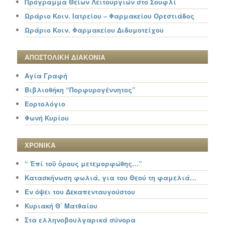
Πρόγραμμα Θείων Λειτουργιών στο Σουφλί
Ωράριο Κοιν. Ιατρείου – Φαρμακείου Ορεστιάδος
Ωράριο Κοιν. Φαρμακείου Διδυμοτείχου
ΑΠΟΣΤΟΛΙΚΗ ΔΙΑΚΟΝΙΑ
Αγία Γραφή
Βιβλιοθήκη “Πορφυρογέννητος”
Εορτολόγιο
Φωνή Κυρίου
ΧΡΟΝΙΚΑ
“ Ἐπί τοῦ ὄρους μετεμορφώθης…”
Κατασκήνωση φωλιά, για του Θεού τη φαμελιά…
Εν όψει του Δεκαπενταυγούστου
Κυριακή Θ΄ Ματθαίου
Στα ελληνοβουλγαρικά σύνορα