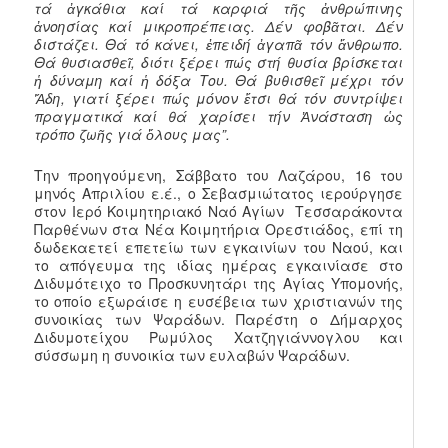
τά ἀγκάθια καί τά καρφιά τῆς ἀνθρώπινης
ἀνοησίας καί μικροπρέπειας. Δέν φοβᾶται. Δέν
διστάζει. Θά τό κάνει, ἐπειδή ἀγαπᾶ τόν ἄνθρωπο.
Θά θυσιασθεῖ, διότι ξέρει πώς στή θυσία βρίσκεται
ἡ δύναμη καί ἡ δόξα Του. Θά βυθισθεῖ μέχρι τόν
Ἅδη, γιατί ξέρει πώς μόνον ἔτσι θά τόν συντρίψει
πραγματικά καί θά χαρίσει τήν Ἀνάσταση ὡς
τρόπο ζωῆς γιά ὅλους μας”.
Την προηγούμενη, Σάββατο του Λαζάρου, 16 του
μηνός Απριλίου ε.έ., ο Σεβασμιώτατος ιερούργησε
στον Ιερό Κοιμητηριακό Ναό Αγίων Τεσσαράκοντα
Παρθένων στα Νέα Κοιμητήρια Ορεστιάδος, επί τη
δωδεκαετεί επετείω των εγκαινίων του Ναού, και
το απόγευμα της ιδίας ημέρας εγκαινίασε στο
Διδυμότειχο το Προσκυνητάρι της Αγίας Υπομονής,
το οποίο εξωράισε η ευσέβεια των χριστιανών της
συνοικίας των Ψαράδων. Παρέστη ο Δήμαρχος
Διδυμοτείχου Ρωμύλος Χατζηγιάννογλου και
σύσσωμη η συνοικία των ευλαβών Ψαράδων.