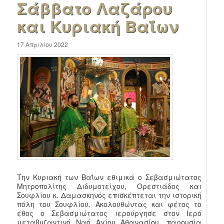
Σάββατο Λαζάρου
και Κυριακή Βαΐων
17 Απριλίου 2022
Την Κυριακή των Βαΐων εθιμικά ο Σεβασμιώτατος
Μητροπολίτης Διδυμοτείχου, Ορεστιάδος και
Σουφλίου κ. Δαμασκηνός επισκέπτεται την ιστορική
πόλη του Σουφλίου. Ακολουθώντας και φέτος το
έθος ο Σεβασμιώτατος ιερούργησε στον Ιερό
μεταβυζαντινό Ναό Αγίου Αθανασίου, παρουσία