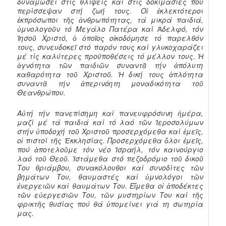
δυναμώσει στίς θλίψεις καί στίς δοκιμασίες πού
περίσσεψαν στή ζωή τους. Οἱ ἐκλεκτότεροι
ἐκπρόσωποι τῆς ἀνθρωπότητας, τά μικρά παιδιά,
ὑμνολογοῦν τό Μεγάλο Πατέρα καί Ἀδελφό, τόν
Ἰησοῦ Χριστό, ὁ ὁποῖος οἰκοδόμησε τό παρελθόν
τους, συνευδοκεῖ στό παρόν τους καί γλυκοχαράζει
μέ τίς καλύτερες προϋποθέσεις τό μέλλον τους. Ἡ
ἁγνότητα τῶν παιδιῶν συναντᾶ τήν ἀπόλυτη
καθαρότητα τοῦ Χριστοῦ. Ἡ δική τους ἁπλότητα
συναντᾶ τήν ἀπερινόητη μοναδικότητα τοῦ
Θεανθρώπου.
Αὐτή τήν πανεπίσημη καί πανευφρόσυνη ἡμέρα,
μαζί μέ τά παιδιά καί τό λαό τῶν Ἱεροσολύμων
στήν ὑποδοχή τοῦ Χριστοῦ προσερχόμεθα καί ἐμεῖς,
οἱ πιστοί τῆς Ἐκκλησίας. Προσερχόμεθα ὅλοι ἐμεῖς,
πού ἀποτελοῦμε τόν νέο Ἰσραήλ, τόν καινούργιο
λαό τοῦ Θεοῦ. Ἱστάμεθα στό πεζοδρόμιο τοῦ δικοῦ
Του θριάμβου, συνακόλουθοι καί συνοδίτες τῶν
βημάτων Του, θαυμαστές καί ὑμνολόγοι τῶν
ἐνεργειῶν καί θαυμάτων Του. Εἴμεθα οἱ ἀποδέκτες
τῶν εὐεργεσιῶν Του, τῶν μυστηρίων Του καί τῆς
φρικτῆς θυσίας πού θά ὑπομείνει γιά τη σωτηρία
μας.