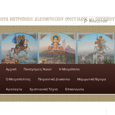
Αρχική
Πανηγύρεις Ναών
H Mητρόπολη
Ο Mητροπολίτης
Ποιμαντική Διακονία
Μορφωτικό Ίδρυμα
Αγιολογία
Χριστιανική Τέχνη
Επικοινωνία