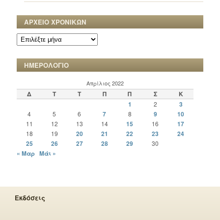
ΑΡΧΕΙΟ ΧΡΟΝΙΚΩΝ
ΑΡΧΕΙΟ
ΧΡΟΝΙΚΩΝ
ΗΜΕΡΟΛΟΓΙΟ
Απρίλιος 2022
Δ
Τ
Τ
Π
Π
Σ
Κ
1
2
3
4
5
6
7
8
9
10
11
12
13
14
15
16
17
18
19
20
21
22
23
24
25
26
27
28
29
30
« Μαρ
Μάι »
Εκδόσεις