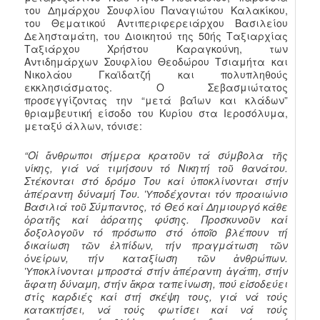
του Δημάρχου Σουφλίου Παναγιώτου Καλακίκου,
του Θεματικού Αντιπεριφερειάρχου Βασιλείου
Δελησταμάτη, του Διοικητού της 50ής Ταξιαρχίας
Ταξιάρχου Χρήστου Καραγκούνη, των
Αντιδημάρχων Σουφλίου Θεοδώρου Τσιαμήτα και
Νικολάου Γκαϊδατζή και πολυπληθούς
εκκλησιάσματος. Ο Σεβασμιώτατος
προσεγγίζοντας την “μετά βαΐων και κλάδων”
θριαμβευτική είσοδο του Κυρίου στα Ιεροσόλυμα,
μεταξύ άλλων, τόνισε:
“Οἱ ἄνθρωποι σήμερα κρατοῦν τά σύμβολα τῆς
νίκης, γιά νά τιμήσουν τό Νικητή τοῦ θανάτου.
Στέκονται στό δρόμο Του καί ὑποκλίνονται στήν
ἀπέραντη δύναμή Του. Ὑποδέχονται τόν προαιώνιο
Βασιλιά τοῦ Σύμπαντος, τό Θεό καί Δημιουργό κάθε
ὁρατῆς καί ἀόρατης φύσης. Προσκυνοῦν καί
δοξολογοῦν τό πρόσωπο στό ὁποῖο βλέπουν τή
δικαίωση τῶν ἐλπίδων, τήν πραγμάτωση τῶν
ὀνείρων, τήν καταξίωση τῶν ἀνθρώπων.
Ὑποκλίνονται μπροστά στήν ἀπέραντη ἀγάπη, στήν
ἄφατη δύναμη, στήν ἄκρα ταπείνωση, πού εἰσοδεύει
στίς καρδιές καί στή σκέψη τους, γιά νά τούς
κατακτήσει, νά τούς φωτίσει καί νά τούς