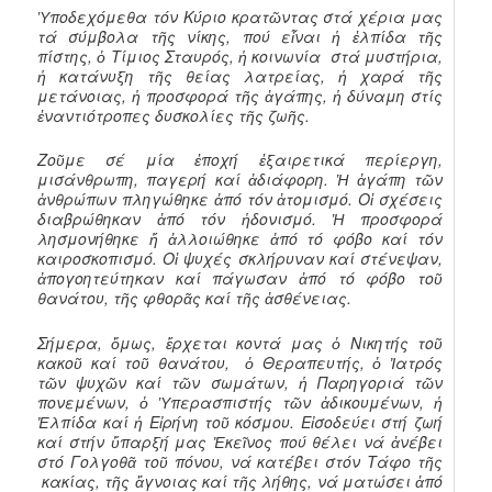
Ὑποδεχόμεθα τόν Κύριο κρατῶντας στά χέρια μας
τά σύμβολα τῆς νίκης, πού εἶναι ἡ ἐλπίδα τῆς
πίστης, ὁ Τίμιος Σταυρός, ἡ κοινωνία στά μυστήρια,
ἡ κατάνυξη τῆς θείας λατρείας, ἡ χαρά τῆς
μετάνοιας, ἡ προσφορά τῆς ἀγάπης, ἡ δύναμη στίς
ἐναντιότροπες δυσκολίες τῆς ζωῆς.
Ζοῦμε σέ μία ἐποχή ἐξαιρετικά περίεργη,
μισάνθρωπη, παγερή καί ἀδιάφορη. Ἡ ἀγάπη τῶν
ἀνθρώπων πληγώθηκε ἀπό τόν ἀτομισμό. Οἱ σχέσεις
διαβρώθηκαν ἀπό τόν ἡδονισμό. Ἡ προσφορά
λησμονήθηκε ἤ ἀλλοιώθηκε ἀπό τό φόβο καί τόν
καιροσκοπισμό. Οἱ ψυχές σκλήρυναν καί στένεψαν,
ἀπογοητεύτηκαν καί πάγωσαν ἀπό τό φόβο τοῦ
θανάτου, τῆς φθορᾶς καί τῆς ἀσθένειας.
Σήμερα, ὅμως, ἔρχεται κοντά μας ὁ Νικητής τοῦ
κακοῦ καί τοῦ θανάτου, ὁ Θεραπευτής, ὁ Ἰατρός
τῶν ψυχῶν καί τῶν σωμάτων, ἡ Παρηγοριά τῶν
πονεμένων, ὁ Ὑπερασπιστής τῶν ἀδικουμένων, ἡ
Ἐλπίδα καί ἡ Εἰρήνη τοῦ κόσμου. Εἰσοδεύει στή ζωή
καί στήν ὕπαρξή μας Ἐκεῖνος πού θέλει νά ἀνέβει
στό Γολγοθᾶ τοῦ πόνου, νά κατέβει στόν Τάφο τῆς
κακίας, τῆς ἄγνοιας καί τῆς λήθης, νά ματώσει ἀπό