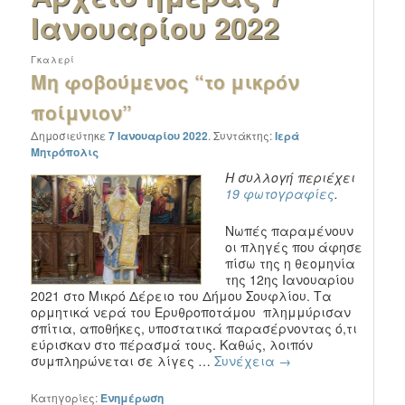
Ιανουαρίου 2022
Γκαλερί
Μη φοβούμενος “το μικρόν
ποίμνιον”
Δημοσιεύτηκε
7 Ιανουαρίου 2022
.
Συντάκτης:
Ιερά
Μητρόπολις
Η συλλογή περιέχει
19 φωτογραφίες
.
Νωπές παραμένουν
οι πληγές που άφησε
πίσω της η θεομηνία
της 12ης Ιανουαρίου
2021 στο Μικρό Δέρειο του Δήμου Σουφλίου. Τα
ορμητικά νερά του Ερυθροποτάμου πλημμύρισαν
σπίτια, αποθήκες, υποστατικά παρασέρνοντας ό,τι
εύρισκαν στο πέρασμά τους. Καθώς, λοιπόν
συμπληρώνεται σε λίγες …
Συνέχεια
→
Κατηγορίες:
Ενημέρωση