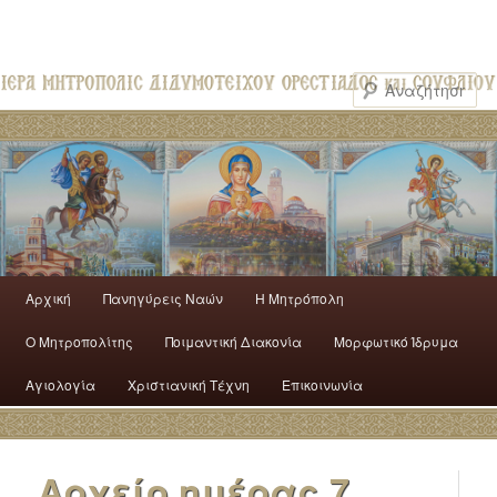
Αρχική
Πανηγύρεις Ναών
H Mητρόπολη
Ο Mητροπολίτης
Ποιμαντική Διακονία
Μορφωτικό Ίδρυμα
Αγιολογία
Χριστιανική Τέχνη
Επικοινωνία
Αρχείο ημέρας
7