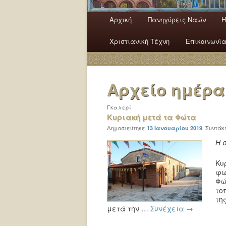
Κύρια μενού
Αρχική
Πανηγύρεις Ναών
H
Μετάβαση το κύριο περιεχόμ
Μετάβαση στο δευτερεύον π
Χριστιανική Τέχνη
Επικοινωνί
Αρχείο ημέρ
Γκαλερί
Κυριακή μετά τα Φώτα
Δημοσιεύτηκε
.
Συντάκ
13 Ιανουαρίου 2019
Η 
Κυ
φω
Φώ
το
τη
μετά την …
Συνέχεια
→