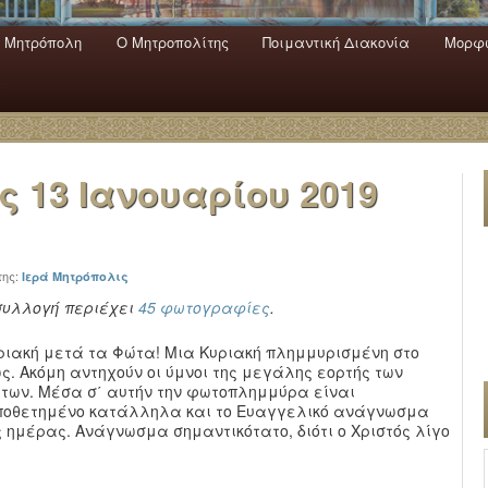
 Mητρόπολη
Ο Mητροπολίτης
Ποιμαντική Διακονία
Μορφω
ενο
εριεχόμενο
α
ας
13 Ιανουαρίου 2019
της:
Ιερά Μητρόπολις
συλλογή περιέχει
45 φωτογραφίες
.
ριακή μετά τα Φώτα! Μια Κυριακή πλημμυρισμένη στο
ς. Ακόμη αντηχούν οι ύμνοι της μεγάλης εορτής των
των. Μέσα σ΄ αυτήν την φωτοπλημμύρα είναι
ποθετημένο κατάλληλα και το Ευαγγελικό ανάγνωσμα
ς ημέρας. Ανάγνωσμα σημαντικότατο, διότι ο Χριστός λίγο