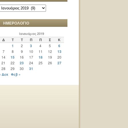
ΑΡΧΕΙΟ
ΧΡΟΝΙΚΩΝ
ΗΜΕΡΟΛΟΓΙΟ
Ιανουάριος 2019
Δ
Τ
Τ
Π
Π
Σ
Κ
1
2
3
4
5
6
7
8
9
10
11
12
13
14
15
16
17
18
19
20
21
22
23
24
25
26
27
28
29
30
31
« Δεκ
Φεβ »