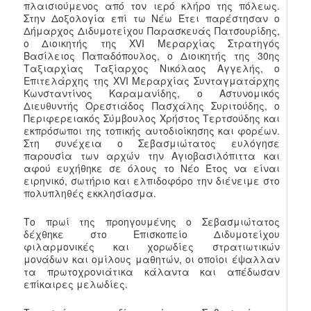
πλαισιούμενος από τον ιερό κλήρο της πόλεως.
Στην Δοξολογία επί τω Νέω Έτει παρέστησαν ο
Δήμαρχος Διδυμοτείχου Παρασκευάς Πατσουρίδης,
ο Διοικητής της XVI Μεραρχίας Στρατηγός
Βασίλειος Παπαδόπουλος, ο Διοικητής της 30ης
Ταξιαρχίας Ταξίαρχος Νικόλαος Αγγελής, ο
Επιτελάρχης της XVI Μεραρχίας Συνταγματάρχης
Κωνσταντίνος Καραμανίδης, ο Αστυνομικός
Διευθυντής Ορεστιάδος Πασχάλης Συριτούδης, ο
Περιφερειακός Σύμβουλος Χρήστος Τερτσούδης και
εκπρόσωποι της τοπικής αυτοδιοίκησης και φορέων.
Στη συνέχεια ο Σεβασμιώτατος ευλόγησε
παρουσία των αρχών την Αγιοβασιλόπιττα και
αφού ευχήθηκε σε όλους το Νέο Έτος να είναι
ειρηνικό, σωτήριο και ελπιδοφόρο την διένειμε στο
πολυπληθές εκκλησίασμα.
Το πρωί της προηγουμένης ο Σεβασμιώτατος
δέχθηκε στο Επισκοπείο Διδυμοτείχου
φιλαρμονικές και χορωδίες στρατιωτικών
μονάδων και ομίλους μαθητών, οι οποίοι έψαλλαν
τα πρωτοχρονιάτικα κάλαντα και απέδωσαν
επίκαιρες μελωδίες.