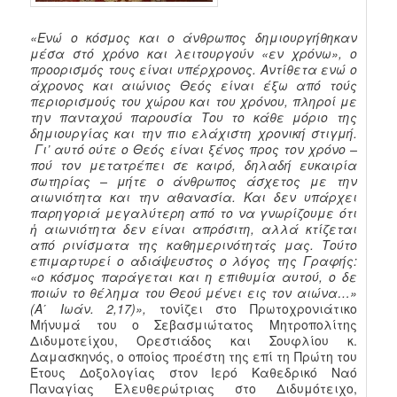
«Ενώ ο κόσμος και ο άνθρωπος δημιουργήθηκαν
μέσα στό χρόνο και λειτουργούν «εν χρόνω», ο
προορισμός τους είναι υπέρχρονος. Αντίθετα ενώ ο
άχρονος και αιώνιος Θεός είναι έξω από τούς
περιορισμούς του χώρου και του χρόνου, πληροί με
την πανταχού παρουσία Του το κάθε μόριο της
δημιουργίας και την πιο ελάχιστη χρονική στιγμή.
Γι’ αυτό ούτε ο Θεός είναι ξένος προς τον χρόνο –
πού τον μετατρέπει σε καιρό, δηλαδή ευκαιρία
σωτηρίας – μήτε ο άνθρωπος άσχετος με την
αιωνιότητα και την αθανασία. Και δεν υπάρχει
παρηγοριά μεγαλύτερη από το να γνωρίζουμε ότι
ἡ αιωνιότητα δεν είναι απρόσιτη, αλλά κτίζεται
από ρινίσματα της καθημερινότητάς μας. Τούτο
επιμαρτυρεί ο αδιάψευστος ο λόγος της Γραφής:
«ο κόσμος παράγεται και η επιθυμία αυτού, ο δε
ποιών το θέλημα του Θεού μένει εις τον αιώνα…»
(Α΄ Ιωάν. 2,17)»,
τονίζει στο Πρωτοχρονιάτικο
Μήνυμά του ο Σεβασμιώτατος Μητροπολίτης
Διδυμοτείχου, Ορεστιάδος και Σουφλίου κ.
Δαμασκηνός, ο οποίος προέστη της επί τη Πρώτη του
Έτους Δοξολογίας στον Ιερό Καθεδρικό Ναό
Παναγίας Ελευθερώτριας στο Διδυμότειχο,