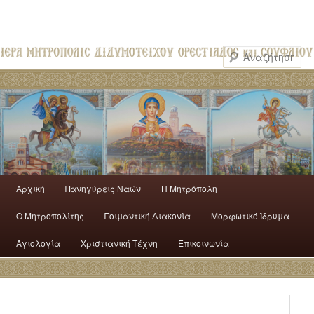
Αρχική
Πανηγύρεις Ναών
H Mητρόπολη
Ο Mητροπολίτης
Ποιμαντική Διακονία
Μορφωτικό Ίδρυμα
Αγιολογία
Χριστιανική Τέχνη
Επικοινωνία