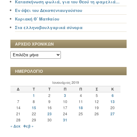
Κατασκήνωση φωλιά, για του Θεού τη φαμελιά…
Εν όψει του Δεκαπενταυγούστου
Κυριακή Θ΄ Ματθαίου
Στα ελληνοβουλγαρικά σύνορα
ΑΡΧΕΙΟ ΧΡΟΝΙΚΩΝ
ΑΡΧΕΙΟ
ΧΡΟΝΙΚΩΝ
ΗΜΕΡΟΛΟΓΙΟ
Ιανουάριος 2019
Δ
Τ
Τ
Π
Π
Σ
Κ
1
2
3
4
5
6
7
8
9
10
11
12
13
14
15
16
17
18
19
20
21
22
23
24
25
26
27
28
29
30
31
« Δεκ
Φεβ »