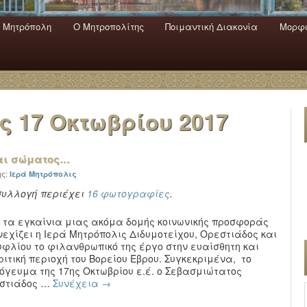
 Mητρόπολη
Ο Mητροπολίτης
Ποιμαντική Διακονία
Μορφω
ενο
εριεχόμενο
α
ας
17 Οκτωβρίου 2017
και σώματος…
ης:
Ιερά Μητρόπολις
συλλογή περιέχει
16 φωτογραφίες
.
 τα εγκαίνια μιας ακόμα δομής κοινωνικής προσφοράς
νεχίζει η Ιερά Μητρόπολις Διδυμοτείχου, Ορεστιάδος και
υφλίου το φιλανθρωπικό της έργο στην ευαίσθητη και
ριτική περιοχή του Βορείου Έβρου. Συγκεκριμένα, το
όγευμα της 17ης Οκτωβρίου ε.έ. ο Σεβασμιώτατος
εστιάδος …
Συνέχεια
→