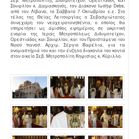
Σεβ. Μητροπολίτης Διδυμοτείχου, Ορεστιάδος και
Σουφλίου κ. Δαμασκηνός, τον Διάκονο Ιωσήφ Debs,
από τον Λίβανο, το Σάββατο 7 Οκτωβρίου ε.ε. Στο
τέλος της Θείας Λειτουργίας ο Σεβασμιώτατος
συνεχάρη τον νεοχειροτονηθέντα, ο οποίος θα
υπηρετήσει ως άμισθος εφημέριος σε ακριτική
ενορία της Ιεράς Μητροπόλεως Διδυμοτείχου,
Ορεστιάδος και Σουφλίου, και τον Προιστάμενο του
Ναού πανοσ. Αρχιμ. Σέργιο Βαρέλια, για τα
ονομαστήριά του και την ένζηλο διακονία του κοντά
στον οικείο Σεβ. Μητροπολίτη Κηφισίας κ. Κύριλλο.