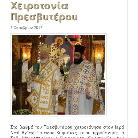
Χειροτονία
Πρεσβυτέρου
7 Οκτωβρίου 2017
Στο βαθμό του Πρεσβυτέρου χειροτόνησε στον Ιερό
Ναό Αγίας Τριάδος Κηφισίας, όπου ιερούργησε, ο