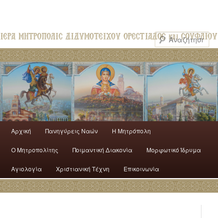
Αρχική
Πανηγύρεις Ναών
H Mητρόπολη
Ο Mητροπολίτης
Ποιμαντική Διακονία
Μορφωτικό Ίδρυμα
Αγιολογία
Χριστιανική Τέχνη
Επικοινωνία