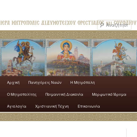
Αρχική
Πανηγύρεις Ναών
H Mητρόπολη
Ο Mητροπολίτης
Ποιμαντική Διακονία
Μορφωτικό Ίδρυμα
Αγιολογία
Χριστιανική Τέχνη
Επικοινωνία