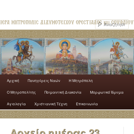
Αρχική
Πανηγύρεις Ναών
H Mητρόπολη
Ο Mητροπολίτης
Ποιμαντική Διακονία
Μορφωτικό Ίδρυμα
Αγιολογία
Χριστιανική Τέχνη
Επικοινωνία
Αρχείο ημέρας
23