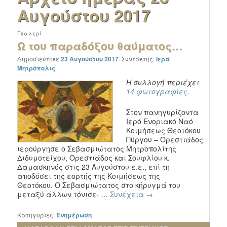
Αυγούστου 2017
Γκαλερί
Ω του παραδόξου θαύματος…
Δημοσιεύτηκε
23 Αυγούστου 2017
.
Συντάκτης:
Ιερά
Μητρόπολις
Η συλλογή περιέχει
14 φωτογραφίες
.
Στον πανηγυρίζοντα
Ιερό Ενοριακό Ναό
Κοιμήσεως Θεοτόκου
Πύργου – Ορεστιάδος
ιερούργησε ο Σεβασμιώτατος Μητροπολίτης
Διδυμοτείχου, Ορεστιάδος και Σουφλίου κ.
Δαμασκηνός στις 23 Αυγούστου ε.ε., επί τη
αποδόσει της εορτής της Κοιμήσεως της
Θεοτόκου. Ο Σεβασμιώτατος στο κήρυγμά του
μεταξύ άλλων τόνισε· …
Συνέχεια
→
Κατηγορίες:
Ενημέρωση