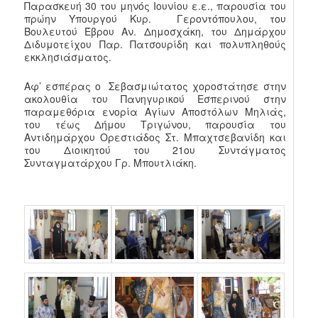
Παρασκευή 30 του μηνός Ιουνίου ε.ε., παρουσία του
πρώην Υπουργού Κυρ. Γεροντόπουλου, του
Βουλευτού Έβρου Αν. Δημοσχάκη, του Δημάρχου
Διδυμοτείχου Παρ. Πατσουρίδη και πολυπληθούς
εκκλησιάσματος.
Αφ’ εσπέρας ο Σεβασμιώτατος χοροστάτησε στην
ακολουθία του Πανηγυρικού Εσπερινού στην
παραμεθόρια ενορία Αγίων Αποστόλων Μηλιάς,
του τέως Δήμου Τριγώνου, παρουσία του
Αντιδημάρχου Ορεστιάδος Στ. Μπαχτσεβανίδη και
του Διοικητού του 21ου Συντάγματος
Συνταγματάρχου Γρ. Μπουτλιάκη.