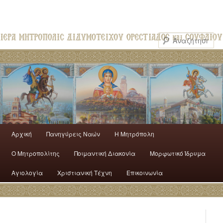
Αρχική
Πανηγύρεις Ναών
H Mητρόπολη
Ο Mητροπολίτης
Ποιμαντική Διακονία
Μορφωτικό Ίδρυμα
Αγιολογία
Χριστιανική Τέχνη
Επικοινωνία