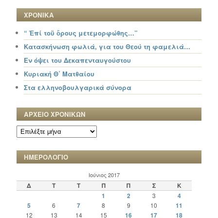
ΧΡΟΝΙΚΑ
“ Ἐπί τοῦ ὄρους μετεμορφώθης…”
Κατασκήνωση φωλιά, για του Θεού τη φαμελιά…
Εν όψει του Δεκαπενταυγούστου
Κυριακή Θ΄ Ματθαίου
Στα ελληνοβουλγαρικά σύνορα
ΑΡΧΕΙΟ ΧΡΟΝΙΚΩΝ
ΑΡΧΕΙΟ
ΧΡΟΝΙΚΩΝ
ΗΜΕΡΟΛΟΓΙΟ
Ιούνιος 2017
Δ
Τ
Τ
Π
Π
Σ
Κ
1
2
3
4
5
6
7
8
9
10
11
12
13
14
15
16
17
18