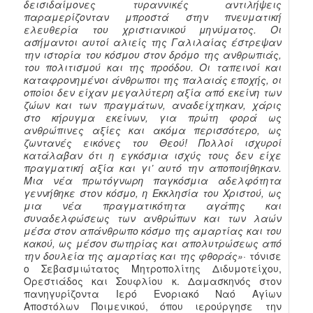
δεισιδαίμονες τυραννικές αντιλήψεις
παραμερίζονταν μπροστά στην πνευματική
ελευθερία του χριστιανικού μηνύματος. Οι
ασήμαντοι αυτοί αλιείς της Γαλιλαίας έστρεψαν
την ιστορία του κόσμου στον δρόμο της ανθρωπιάς,
του πολιτισμού και της προόδου. Οι ταπεινοί και
καταφρονημένοι άνθρωποι της παλαιάς εποχής, οι
οποίοι δεν είχαν μεγαλύτερη αξία από εκείνη των
ζώων και των πραγμάτων, αναδείχτηκαν, χάρις
στο κήρυγμα εκείνων, για πρώτη φορά ως
ανθρώπινες αξίες και ακόμα περισσότερο, ως
ζωντανές εικόνες του Θεού! Πολλοί ισχυροί
κατάλαβαν ότι η εγκόσμια ισχύς τους δεν είχε
πραγματική αξία και γι’ αυτό την αποποιήθηκαν.
Μια νέα πρωτόγνωρη παγκόσμια αδελφότητα
γεννήθηκε στον κόσμο, η Εκκλησία του Χριστού, ως
μια νέα πραγματικότητα αγάπης και
συναδελφώσεως των ανθρώπων και των λαών
μέσα στον απάνθρωπο κόσμο της αμαρτίας και του
κακού, ως μέσον σωτηρίας και απολυτρώσεως από
την δουλεία της αμαρτίας και της φθοράς»·
τόνισε
ο Σεβασμιώτατος Μητροπολίτης Διδυμοτείχου,
Ορεστιάδος και Σουφλίου κ. Δαμασκηνός στον
πανηγυρίζοντα Ιερό Ενοριακό Ναό Αγίων
Αποστόλων Ποιμενικού, όπου ιερούργησε την