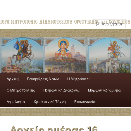
Αρχική
Πανηγύρεις Ναών
H Mητρόπολη
Ο Mητροπολίτης
Ποιμαντική Διακονία
Μορφωτικό Ίδρυμα
Αγιολογία
Χριστιανική Τέχνη
Επικοινωνία
Αρχείο ημέρας
16