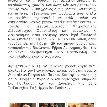
διανόηση και η δύναμη του αρχαίου κόσμου, το
κατόρθωσε η χορεία των Μαθητών και Αποστόλων
του Χριστού. Ο σύγχρονος όμως κόσμος, δυστυχώς,
όχι μόνο δεν εξετίμησε την προσφορά τους, αλλά
το αντίθετο, προσπαθεί με κάθε τρόπο να
αποδομήσει και να γκρεμίσει ό,τι εκείνοι έκτισαν»
·
τόνισε ο Σεβασμιώτατος Μητροπολίτης
Διδυμοτείχου, Ορεστιάδος και Σουφλίου κ.
Δαμασκηνός στον πανηγυρίζοντα Ιερό Ενοριακό
Ναό Αποστόλων Πέτρου και Παύλου Ισαακίου, όπου
ιερούργησε την Πέμπτη 29 του μηνός Ιουνίου ε.ε.,
παρουσία του Βουλευτού Έβρου Αν. Δημοσχάκη, του
Δημάρχου Διδυμοτείχου Παρ. Πατσουρίδη και
πολυπληθούς εκκλησιάσματος.
Αφ’ εσπέρας ο Σεβασμιώτατος χοροστάτησε στην
ακολουθία του Πανηγυρικού Εσπερινού στην ενορία
Αποστόλων Πέτρου και Παύλου Κισσαρίου, του τέως
Δήμου Ορφέως, παρουσία του Δημάρχου Σουφλίου
Ευ. Πουλιλιού και του Διοικητού της 50ης
Ταξιαρχίας Ταξιάρχου Ιω. Τσιόπλου.