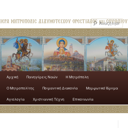
Αρχική
Πανηγύρεις Ναών
H Mητρόπολη
Ο Mητροπολίτης
Ποιμαντική Διακονία
Μορφωτικό Ίδρυμα
Αγιολογία
Χριστιανική Τέχνη
Επικοινωνία