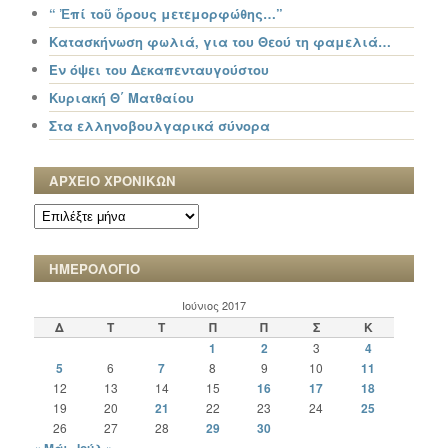
“ Ἐπί τοῦ ὄρους μετεμορφώθης…”
Κατασκήνωση φωλιά, για του Θεού τη φαμελιά…
Εν όψει του Δεκαπενταυγούστου
Κυριακή Θ΄ Ματθαίου
Στα ελληνοβουλγαρικά σύνορα
ΑΡΧΕΙΟ ΧΡΟΝΙΚΩΝ
ΑΡΧΕΙΟ
ΧΡΟΝΙΚΩΝ
ΗΜΕΡΟΛΟΓΙΟ
Ιούνιος 2017
Δ
Τ
Τ
Π
Π
Σ
Κ
1
2
3
4
5
6
7
8
9
10
11
12
13
14
15
16
17
18
19
20
21
22
23
24
25
26
27
28
29
30