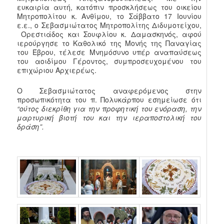
ευκαιρία αυτή, κατόπιν προσκλήσεως του οικείου
Μητροπολίτου κ. Ανθίμου, το Σάββατο 17 Ιουνίου
ε.ε., ο Σεβασμιώτατος Μητροπολίτης Διδυμοτείχου,
Ορεστιάδος και Σουφλίου κ. Δαμασκηνός, αφού
ιερούργησε το Καθολικό της Μονής της Παναγίας
του Έβρου, τέλεσε Μνημόσυνο υπέρ αναπαύσεως
του αοιδίμου Γέροντος, συμπροσευχομένου του
επιχώριου Αρχιερέως.
Ο Σεβασμιώτατος αναφερόμενος στην
προσωπικότητα του π. Πολυκάρπου εσημείωσε ότι
“ούτος διεκρίθη για την προφητική του ενόραση, την
μαρτυρική βιοτή του και την ιεραποστολική του
δράση”.