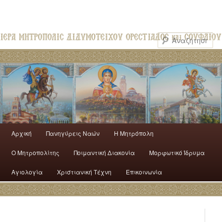
Αρχική
Πανηγύρεις Ναών
H Mητρόπολη
Ο Mητροπολίτης
Ποιμαντική Διακονία
Μορφωτικό Ίδρυμα
Αγιολογία
Χριστιανική Τέχνη
Επικοινωνία