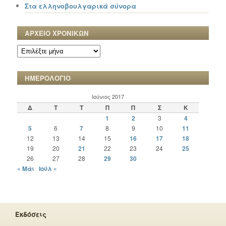
Στα ελληνοβουλγαρικά σύνορα
ΑΡΧΕΙΟ ΧΡΟΝΙΚΩΝ
ΑΡΧΕΙΟ
ΧΡΟΝΙΚΩΝ
ΗΜΕΡΟΛΟΓΙΟ
Ιούνιος 2017
Δ
Τ
Τ
Π
Π
Σ
Κ
1
2
3
4
5
6
7
8
9
10
11
12
13
14
15
16
17
18
19
20
21
22
23
24
25
26
27
28
29
30
« Μάι
Ιούλ »
Εκδόσεις