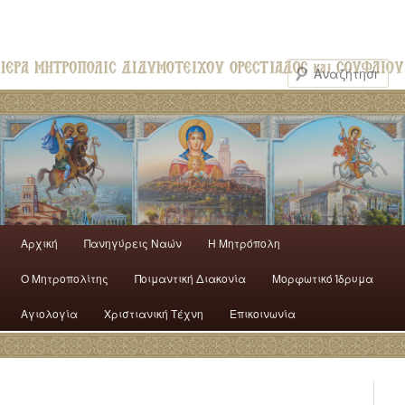
Αρχική
Πανηγύρεις Ναών
H Mητρόπολη
Ο Mητροπολίτης
Ποιμαντική Διακονία
Μορφωτικό Ίδρυμα
Αγιολογία
Χριστιανική Τέχνη
Επικοινωνία