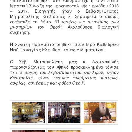
πραγματοποιήθηκε στο Διδυμότειχο η τελευταία
Ιερατική Σύναξη της ιεραποστολικής περιόδου 2016
– 2017. Εισηγητής ήταν ο Σεβασμιώτατος
Μητροπολίτης Καστορίας κ. Σεραφείμ ο οποίος
ανέπτυξε το θέμα
“Ο ιερέας ως οικονόμος των
μυστηρίων του Θεού”.
Ακολούθησε διαλογική
συζήτηση.
Η Σύναξη πραγματοποιήθηκε στον Ιερό Καθεδρικό
Ναό Παναγίας Ελευθερωτρίας Διδυμοτείχου.
Ο Σεβ. Μητροπολίτης μας κ. Δαμασκηνός
παρουσιάζοντας τον υψηλό προσκεκλημένο τόνισε
“ότι ο λόγος του Σεβασμιωτάτου αδελφού, αγίου
Καστορίας, είναι καρπός πνεύματος πίστεως,
σοφίας, συνέσεως και φόβου Θεού”.