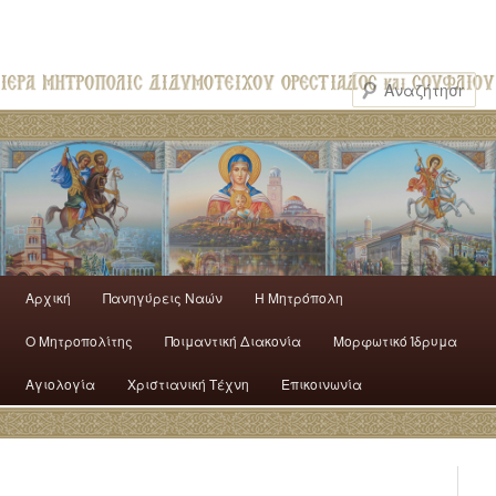
Αρχική
Πανηγύρεις Ναών
H Mητρόπολη
Ο Mητροπολίτης
Ποιμαντική Διακονία
Μορφωτικό Ίδρυμα
Αγιολογία
Χριστιανική Τέχνη
Επικοινωνία