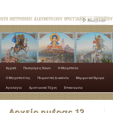
Αρχική
Πανηγύρεις Ναών
H Mητρόπολη
Ο Mητροπολίτης
Ποιμαντική Διακονία
Μορφωτικό Ίδρυμα
Αγιολογία
Χριστιανική Τέχνη
Επικοινωνία
Αρχείο ημέρας
12