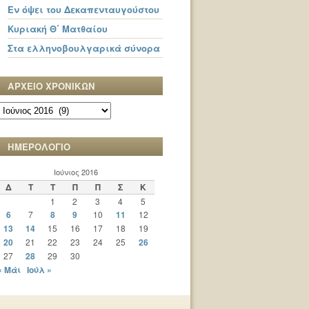
Εν όψει του Δεκαπενταυγούστου
Κυριακή Θ΄ Ματθαίου
Στα ελληνοβουλγαρικά σύνορα
ΑΡΧΕΙΟ ΧΡΟΝΙΚΩΝ
ΑΡΧΕΙΟ
ΧΡΟΝΙΚΩΝ
ΗΜΕΡΟΛΟΓΙΟ
Ιούνιος 2016
Δ
Τ
Τ
Π
Π
Σ
Κ
1
2
3
4
5
6
7
8
9
10
11
12
13
14
15
16
17
18
19
20
21
22
23
24
25
26
27
28
29
30
« Μάι
Ιούλ »