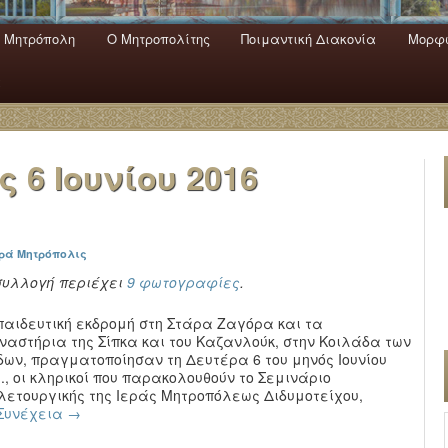
 Mητρόπολη
Ο Mητροπολίτης
Ποιμαντική Διακονία
Μορφω
ενο
εριεχόμενο
α
ας
6 Ιουνίου 2016
ερά Μητρόπολις
συλλογή περιέχει
9 φωτογραφίες
.
παιδευτική εκδρομή στη Στάρα Ζαγόρα και τα
ναστήρια της Σίπκα και του Καζανλούκ, στην Κοιλάδα των
δων, πραγματοποίησαν τη Δευτέρα 6 του μηνός Ιουνίου
ε., οι κληρικοί που παρακολουθούν το Σεμινάριο
λετουργικής της Ιεράς Μητροπόλεως Διδυμοτείχου,
Συνέχεια
→