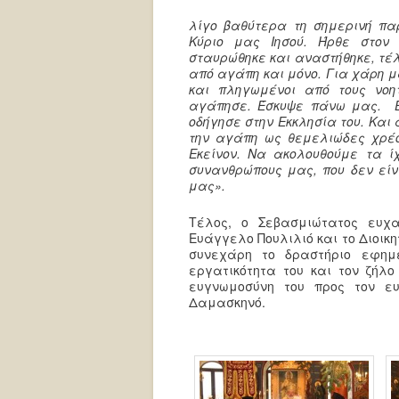
λίγο βαθύτερα τη σημερινή πα
Κύριο μας Ιησού. Ήρθε στον 
σταυρώθηκε και αναστήθηκε, τέλ
από αγάπη και μόνο. Για χάρη μ
και πληγωμένοι από τους νοη
αγάπησε. Έσκυψε πάνω μας. Έ
οδήγησε στην Εκκλησία του. Και
την αγάπη ως θεμελιώδες χρέ
Εκείνον. Να ακολουθούμε τα ί
συνανθρώπους μας, που δεν είν
μας».
Τέλος, ο Σεβασμιώτατος ευχα
Ευάγγελο Πουλιλιό και το Διοικ
συνεχάρη το δραστήριο εφημέ
εργατικότητα του και τον ζήλο
ευγνωμοσύνη του προς τον ε
Δαμασκηνό.