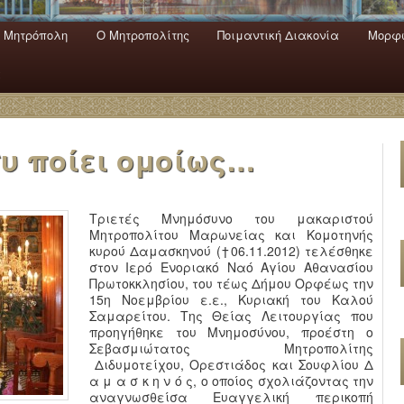
 Mητρόπολη
Ο Mητροπολίτης
Ποιμαντική Διακονία
Μορφω
ενο
εριεχόμενο
α
συ ποίει ομοίως…
Τριετές Μνημόσυνο του μακαριστού
Μητροπολίτου Μαρωνείας και Κομοτηνής
κυρού Δαμασκηνού (†06.11.2012) τελέσθηκε
στον Ιερό Ενοριακό Ναό Αγίου Αθανασίου
Πρωτοκκλησίου, του τέως Δήμου Ορφέως την
15η Νοεμβρίου ε.ε., Κυριακή του Καλού
Σαμαρείτου. Της Θείας Λειτουργίας που
προηγήθηκε του Μνημοσύνου, προέστη ο
Σεβασμιώτατος Μητροπολίτης
Διδυμοτείχου, Ορεστιάδος και Σουφλίου Δ
α μ α σ κ η ν ό ς, ο οποίος σχολιάζοντας την
αναγνωσθείσα Ευαγγελική περικοπή