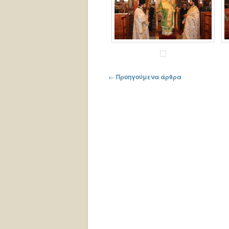
Πλοήγηση στα άρθρα
←
Προηγούμενα άρθρα