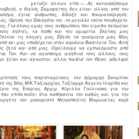
μεταξύ άλλων είπε·«…
Ας κατανοήσουμε
ραβολή, ο Καλός Σαμαρείτης δεν είναι άλλος από τον
κόσμο, έγινε άνθρωπος, δίδαξε και θαυματούργησε,
ος, ίδρυσε την Εκκλησία του -το μεγάλο τούτο πανδοχείο-
ας. Για όλους εμάς τους ανθρώπους που είμεθα πεσμένοι
τούς ληστές, τα πάθη και την αμαρτία. Εκείνος μας
πλύνε τις πληγές μας. Έδεσε τα τραύματα μας. Μας
 από κει μας υποδέχεται στην ουράνια Βασιλεία Του. Αυτή
ος ζητά και από μας. Οφείλουμε να εμπνεόμαστε από
χνη Του. Και να αγαπούμε αληθινά τους άλλους, τους
αι ξένοι και άγνωστοι, άλλα παιδιά του Θεού, αδελφοί
ρίστησε τους παρισταμένους· τον Δήμαρχο Σουφλίου
ητή της 50ης Μ/Κ Ταξιαρχίας Ταξίαρχο Άγγελο Ιλαρίδη και
ριο της Ενορίας Αρχιμ. Κύριλλο Γουλινάκη για την
 που επιδεικνύει στα καθήκοντα του καθώς και για την
υεργέτη του μακαριστό Μητροπολίτη Μαρωνείας κυρό