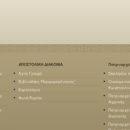
ΑΠΟΣΤΟΛΙΚΗ ΔΙΑΚΟΝΙΑ
Πατριαρχ
υ
Αγία Γραφή
Εκκλησία τ
Βιβλιοθήκη “Πορφυρογέννητος”
Οικουμενικ
Κωνσταντι
Εορτολόγιο
ς
Πατριαρχε
Φωνή Κυρίου
Αφρικής
ο
Πατριαρχεί
Ανατολής
Πατριαρχεί