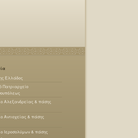
εία
ης Ελλάδος
ό Πατριαρχείο
νουπόλεως
ίο Αλεξανδρείας & πάσης
ο Αντιοχείας & πάσης
ο Ιεροσολύμων & πάσης