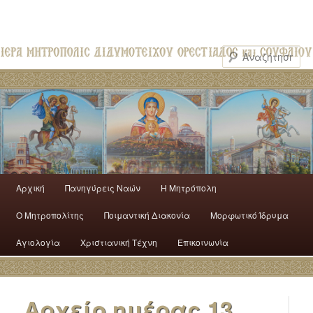
Αρχική
Πανηγύρεις Ναών
H Mητρόπολη
Ο Mητροπολίτης
Ποιμαντική Διακονία
Μορφωτικό Ίδρυμα
Αγιολογία
Χριστιανική Τέχνη
Επικοινωνία
Αρχείο ημέρας
13