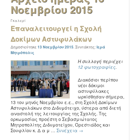
Νοεμβρίου 2015
Γκαλερί
Επαναλειτουργεί η Σχολή
Δοκίμων Αστυφυλάκων
Δημοσιεύτηκε
13 Νοεμβρίου 2015
.
Συντάκτης:
Ιερά
Μητρόπολις
Η συλλογή περιέχει
12 φωτογραφίες
.
Διακόσιοι περίπου
νέοι δόκιμοι
αστυφύλακες
ωρκίσθησαν σήμερα,
13 του μηνός Νοεμβρίου ε.ε., στη Σχολή Δοκίμων
Αστυφυλάκων στο Διδυμότειχο, ύστερα από διετή
αναστολή της λειτουργίας της Σχολής. Της
ορκωμοσίας προέστη ο Σεβασμιώτατος
Μητροπολίτης Διδυμοτείχου, Ορεστιάδος και
Σουφλίου κ. Δ α μ …
Συνέχεια
→