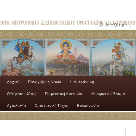
Αρχική
Πανηγύρεις Ναών
H Mητρόπολη
Ο Mητροπολίτης
Ποιμαντική Διακονία
Μορφωτικό Ίδρυμα
Αγιολογία
Χριστιανική Τέχνη
Επικοινωνία