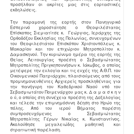
προσήλθαν οι ακρίτες μας στις εορταστικές
εκδηλώσεις.
Την παραμονή της εορτής στον Πανηγυρικό
Εσπερινό χοροστάτησε ο Θεοφιλέστατος
Επίσκοπος Σιεμιατίτσε κ. Γεώργιος, Ιεράρχης της
Ορθοδόξου Εκκλησίας της Πολωνίας, συνευχομένων
του Θεοφιλεστάτου Επισκόπου Χριστουπόλεως κ.
Μακαρίου και του επιχώριου Μητροπολίτου κ.
Δαμασκηνού. Την κυριώνυμο ημέρα της εορτής της
Θείας Λειτουργίας προέστη ο Σεβασμιώτατος
Μητροπολίτης Πριγκηποννήσων κ. Ιάκωβος, ο οποίος
μετέφερε την ευλογία και τις ευχές της Α.Θ.Π. του
Οικουμενικού Πατριάρχου, πλαισιούμενος από τους
προμνημονευθέντες Αρχιερείς προσκληθέντας για
την πανήγυρη του Καθεδρικού Ναού υπό του
Σεβασμιωτάτου Ποιμενάρχου μας κ. Δ α μ α σ κ η ν
ο ύ, ο οποίος στη συνέχεια προέστη της Δοξολογίας
και τέλεσε την επιμνημόσυνη δέηση στο Ηρώο της
πόλης. Από του ιερού Βήματος παρέστη
συμπροσευχόμενος ο Σεβασμιώτατος
Μητροπολίτης Γέρων Νικαίας κ. Κωνσταντίνος.
Ακολούθησε μεγαλειώδης μαθητική και
στρατιωτική παρέλαση.