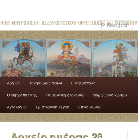
Αρχική
Πανηγύρεις Ναών
H Mητρόπολη
Ο Mητροπολίτης
Ποιμαντική Διακονία
Μορφωτικό Ίδρυμα
Αγιολογία
Χριστιανική Τέχνη
Επικοινωνία
Αρχείο ημέρας
28