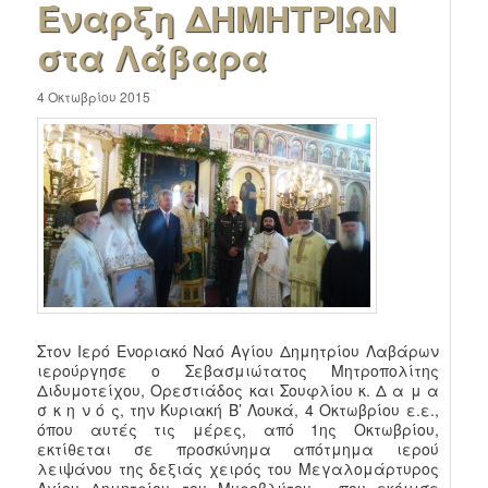
Έναρξη ΔΗΜΗΤΡΙΩΝ
στα Λάβαρα
4 Οκτωβρίου 2015
Στον Ιερό Ενοριακό Ναό Αγίου Δημητρίου Λαβάρων
ιερούργησε ο Σεβασμιώτατος Μητροπολίτης
Διδυμοτείχου, Ορεστιάδος και Σουφλίου κ. Δ α μ α
σ κ η ν ό ς, την Κυριακή Β’ Λουκά, 4 Οκτωβρίου ε.ε.,
όπου αυτές τις μέρες, από 1ης Οκτωβρίου,
εκτίθεται σε προσκύνημα απότμημα ιερού
λειψάνου της δεξιάς χειρός του Μεγαλομάρτυρος