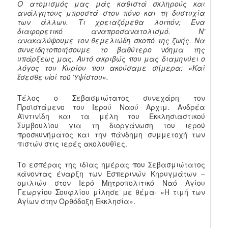
Ο ατομισμός μας μάς καθιστά σκληρούς και
ανάλγητους μπροστά στον πόνο και τη δυστυχία
των άλλων.
Τι χρειαζόμεθα λοιπόν; Ένα
διαφορετικό αναπροσανατολισμό. Ν’
ανακαλύψουμε τον θεμελιώδη σκοπό της ζωής. Να
συνειδητοποιήσουμε το βαθύτερο νόημα της
υπάρξεως μας. Αυτό ακριβώς που μας διαμηνύει ο
λόγος του Κυρίου που ακούσαμε σήμερα: «Καί
ἔσεσθε υἱοί τοῦ Ὑψίστου».
Τέλος ο Σεβασμιώτατος συνεχάρη τον
Προϊστάμενο του Ιερού Ναού Αρχιμ. Ανδρέα
Αϊντινίδη και τα μέλη του Εκκλησιαστικού
Συμβουλίου για τη διοργάνωση του ιερού
προσκυνήματος και την πάνδημη συμμετοχή των
πιστών στις ιερές ακολουθίες.
Το εσπέρας της ιδίας ημέρας που Σεβασμιώτατος
κάνοντας έναρξη των Εσπερινών Κηρυγμάτων –
ομιλιών στον Ιερό Μητροπολιτικό Ναό Αγίου
Γεωργίου Σουφλίου μίλησε με θέμα· «Η τιμή των
Αγίων στην Ορθόδοξη Εκκλησία».