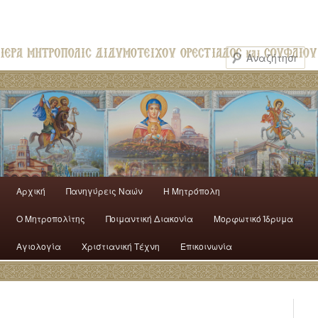
Αρχική
Πανηγύρεις Ναών
H Mητρόπολη
Ο Mητροπολίτης
Ποιμαντική Διακονία
Μορφωτικό Ίδρυμα
Αγιολογία
Χριστιανική Τέχνη
Επικοινωνία