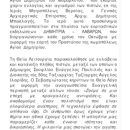
Αγίου Δημητρίου του Μυροβλύτου, που εκόμισε
χάριν ευλογίας και αγιασμού των πιστών, εκ της
Ιεράς Μητροπόλεως Βεροίας, ο Γενικός
Αρχιερατικός Επίτροπος Αρχιμ. Δημήτριος
Μπακλαγής. Το ιερό αυτό προσκύνημα
πραγματοποιείται στα πλαίσια των εορταστικών
εκδηλώσεων ΔΗΜΗΤΡΙΑ – ΛΑΒΑΡΩΝ, που
διοργανώνονται κάθε χρόνο τον Οκτώβριο με
αφορμή την εορτή του Προστάτου της κωμοπόλεως
Αγίου Δημητρίου.
Τη Θεία Λειτουργία παρακολούθησε με ευλάβεια
και κατάνυξη πλήθος πιστών, μεταξύ των οποίων ο
Δήμαρχος Σουφλίου Ευάγγελος Πουλιλιός και ο
Διοικητής της 50ης Ταξιαρχίας Ταξίαρχος Άγγελος
Ιλαρίδης. Ο Σεβασμιώτατος κηρύττων το Θείο Λόγο
με αφορμή την αναγνωσθείσα Ευαγγελική
περικοπή μεταξύ άλλων τόνισε·
«Ζούμε σε μια
εποχή με κραυγαλέες αντιφάσεις. Και
οικοδομούμε έναν πολιστισμό που είναι
ολοφάνερα ανάπηρος. Η τεχνολογία έφθασε σε
απίθανα ύψη. Οι άνθρωποι όμως έχουμε γίνει
θηρία και ηθικά έχουμε ξεπέσει. Η απληστία μας
παραμερίζει κάθε έννοια ισότητας και
δικαιοσύνης. Η φιλαυτία μας σκοτώνει την αγάπη.