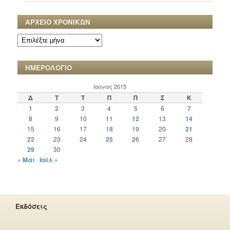
ΑΡΧΕΙΟ ΧΡΟΝΙΚΩΝ
ΑΡΧΕΙΟ
ΧΡΟΝΙΚΩΝ
ΗΜΕΡΟΛΟΓΙΟ
Ιούνιος 2015
Δ
Τ
Τ
Π
Π
Σ
Κ
1
2
3
4
5
6
7
8
9
10
11
12
13
14
15
16
17
18
19
20
21
22
23
24
25
26
27
28
29
30
« Μάι
Ιούλ »
Εκδόσεις