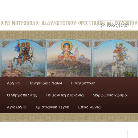
Αρχική
Πανηγύρεις Ναών
H Mητρόπολη
Ο Mητροπολίτης
Ποιμαντική Διακονία
Μορφωτικό Ίδρυμα
Αγιολογία
Χριστιανική Τέχνη
Επικοινωνία