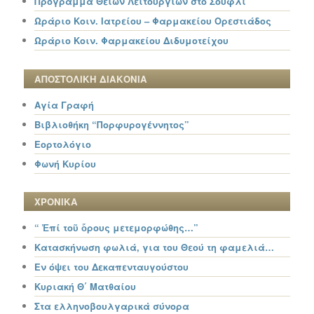
Πρόγραμμα Θείων Λειτουργιών στο Σουφλί
Ωράριο Κοιν. Ιατρείου – Φαρμακείου Ορεστιάδος
Ωράριο Κοιν. Φαρμακείου Διδυμοτείχου
ΑΠΟΣΤΟΛΙΚΗ ΔΙΑΚΟΝΙΑ
Αγία Γραφή
Βιβλιοθήκη “Πορφυρογέννητος”
Εορτολόγιο
Φωνή Κυρίου
ΧΡΟΝΙΚΑ
“ Ἐπί τοῦ ὄρους μετεμορφώθης…”
Κατασκήνωση φωλιά, για του Θεού τη φαμελιά…
Εν όψει του Δεκαπενταυγούστου
Κυριακή Θ΄ Ματθαίου
Στα ελληνοβουλγαρικά σύνορα