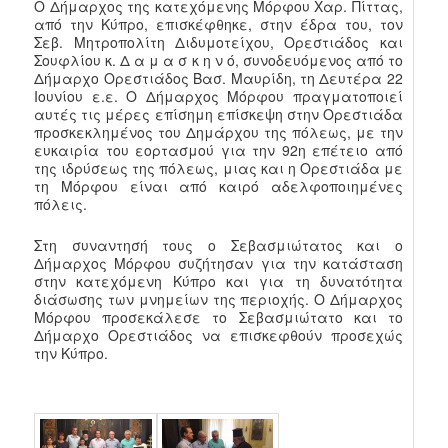
Ο Δήμαρχος της κατεχόμενης Μόρφου Χαρ. Πίττας,
από την Κύπρο, επισκέφθηκε, στην έδρα του, τον
Σεβ. Μητροπολίτη Διδυμοτείχου, Ορεστιάδος και
Σουφλίου κ. Δ α μ α σ κ η ν ό, συνοδευόμενος από το
Δήμαρχο Ορεστιάδος Βασ. Μαυρίδη, τη Δευτέρα 22
Ιουνίου ε.ε. Ο Δήμαρχος Μόρφου πραγματοποιεί
αυτές τις μέρες επίσημη επίσκεψη στην Ορεστιάδα
προσκεκλημένος του Δημάρχου της πόλεως, με την
ευκαιρία του εορτασμού για την 92η επέτειο από
της ιδρύσεως της πόλεως, μιας και η Ορεστιάδα με
τη Μόρφου είναι από καιρό αδελφοποιημένες
πόλεις.
Στη συναντησή τους ο Σεβασμιώτατος και ο
Δήμαρχος Μόρφου συζήτησαν για την κατάσταση
στην κατεχόμενη Κύπρο και για τη δυνατότητα
διάσωσης των μνημείων της περιοχής. Ο Δήμαρχος
Μόρφου προσεκάλεσε το Σεβασμιώτατο και το
Δήμαρχο Ορεστιάδος να επισκεφθούν προσεχώς
την Κύπρο.