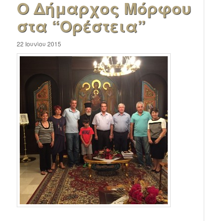
Ο Δήμαρχος Μόρφου
στα “Ορέστεια”
22 Ιουνίου 2015