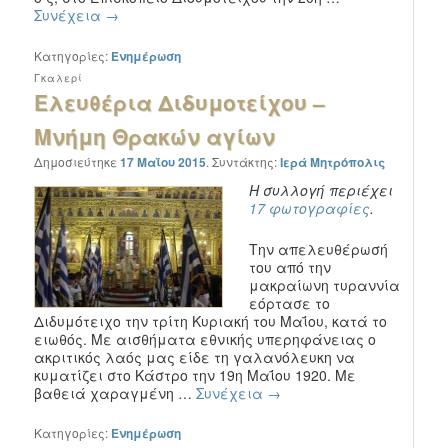
Συνέχεια
→
Κατηγορίες:
Ενημέρωση
Γκαλερί
Ελευθέρια Διδυμοτείχου –
Μνήμη Θρακών αγίων
Δημοσιεύτηκε
17 Μαΐου 2015
.
Συντάκτης:
Ιερά Μητρόπολις
Η συλλογή περιέχει
17 φωτογραφίες
.
Την απελευθέρωσή
του από την
μακραίωνη τυραννία
εόρτασε το
Διδυμότειχο την τρίτη Κυριακή του Μαΐου, κατά το
ειωθός. Με αισθήματα εθνικής υπερηφάνειας ο
ακριτικός λαός μας είδε τη γαλανόλευκη να
κυματίζει στο Κάστρο την 19η Μαΐου 1920. Με
βαθειά χαραγμένη …
Συνέχεια
→
Κατηγορίες:
Ενημέρωση