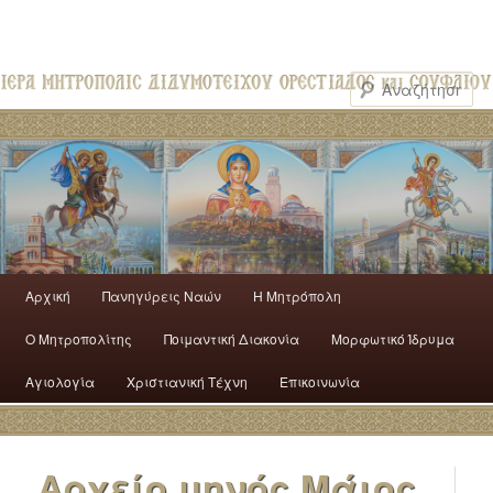
Αρχική
Πανηγύρεις Ναών
H Mητρόπολη
Ο Mητροπολίτης
Ποιμαντική Διακονία
Μορφωτικό Ίδρυμα
Αγιολογία
Χριστιανική Τέχνη
Επικοινωνία
Αρχείο μηνός
Μάιος