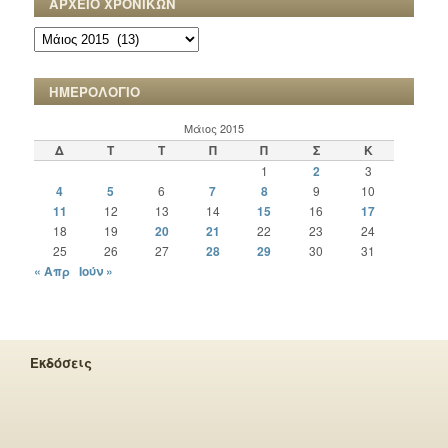
ΑΡΧΕΙΟ ΧΡΟΝΙΚΩΝ
ΑΡΧΕΙΟ
ΧΡΟΝΙΚΩΝ
ΗΜΕΡΟΛΟΓΙΟ
Μάιος 2015
Δ
Τ
Τ
Π
Π
Σ
Κ
1
2
3
4
5
6
7
8
9
10
11
12
13
14
15
16
17
18
19
20
21
22
23
24
25
26
27
28
29
30
31
« Απρ
Ιούν »
Εκδόσεις