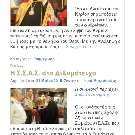
“Εαν η Ανάσταση του
Κυρίου σηματοδοτεί
την κοινή ανάσταση
των ανθρώπων,
δίκαιων ή αμαρτωλών, η Ανάληψη του Κυρίου
πιστοποιεί τη Θέωση εκείνων οι οποίοι ταύτισαν τη
ζωή τους με το θέλημα του Θεού. Με την Ανάληψη ο
Κύριος μας προσφέρει …
Συνέχεια
→
Κατηγορίες:
Ενημέρωση
Γκαλερί
Η Σ.Σ.A.Σ. στο Διδυμότειχο
Δημοσιεύτηκε
21 Μαΐου 2015
.
Συντάκτης:
Ιερά Μητρόπολις
Η συλλογή περιέχει
4 φωτογραφίες
.
Οι σπουδαστές της
Στρατιωτικής Σχολής
Αξιωματικών
Σωμάτων (Σ.Α.Σ), που
εδρεύει στη Θεσσαλονίκη, στα πλαίσια της
εκπαίδευσης τους, επισκέφθηκαν το Διδυμότειχο