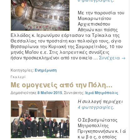
Με την παρουσία του
Μακαριωτάτου
Αρχιεπισκόπου
Αθηνών και πάσης
Ελλάδος κ. Ιερωνύμου εόρτασαν τα Τρίκαλα της
Θεσσαλίας τον προστάτη και πολιούχο τους, άγιο
Βησσαρίωνα την Κυριακή της Σαμαρείτιδος, 10 του
μηνός Μαΐου ε.ε. Στις λατρευτικές συνάξεις
ήσαν προσκεκλημένοι από τον οικείο …
Συνέχεια
→
Κατηγορίες:
Ενημέρωση
Γκαλερί
Με ομογενείς από την Πόλη…
Δημοσιεύτηκε
8 Μαΐου 2015
.
Συντάκτης:
Ιερά Μητρόπολις
Η συλλογή περιέχει
4 φωτογραφίες
.
Ο Σεβασμιώτατος
Μητροπολίτης
Πριγκηποννήσων κ. Ι ά
κ ω β ο ς, ο οποίος