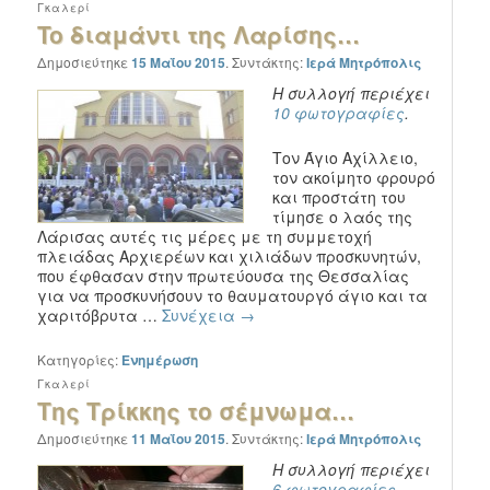
Γκαλερί
To διαμάντι της Λαρίσης…
Δημοσιεύτηκε
15 Μαΐου 2015
.
Συντάκτης:
Ιερά Μητρόπολις
Η συλλογή περιέχει
10 φωτογραφίες
.
Τον Άγιο Αχίλλειο,
τον ακοίμητο φρουρό
και προστάτη του
τίμησε ο λαός της
Λάρισας αυτές τις μέρες με τη συμμετοχή
πλειάδας Αρχιερέων και χιλιάδων προσκυνητών,
που έφθασαν στην πρωτεύουσα της Θεσσαλίας
για να προσκυνήσουν το θαυματουργό άγιο και τα
χαριτόβρυτα …
Συνέχεια
→
Κατηγορίες:
Ενημέρωση
Γκαλερί
Της Τρίκκης το σέμνωμα…
Δημοσιεύτηκε
11 Μαΐου 2015
.
Συντάκτης:
Ιερά Μητρόπολις
Η συλλογή περιέχει
6 φωτογραφίες
.