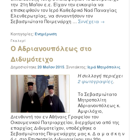
την 21η Μαΐου ε.ε. Είχαν την ευκαιρία να
επισκεφθούν τον Ιερό Καθεδρικό Ναό Παναγίας
Ελευθερωτρίας, να συναντήσουν τον
Σεβασμιώτατο Ποιμενάρχη …
Συνέχεια
→
Κατηγορίες:
Ενημέρωση
Γκαλερί
Ο Αδριανουπόλεως στο
Διδυμότειχο
Δημοσιεύτηκε
20 Μαΐου 2015
.
Συντάκτης:
Ιερά Μητρόπολις
Η συλλογή περιέχει
2 φωτογραφίες
.
Το Σεβασμιώτατο
Μητροπολίτη
Αδριανουπόλεως κ.
Αμφιλόχιο,
Διευθυντή του εν Αθήναις Γραφείου του
Οικουμενικού Πατριαρχείου, διερχόμενο από της
επαρχίας Διδυμοτείχου, υποδέχθηκε ο
Σεβασμιώτατος Ποιμενάρχης μας κ. Δ α μ α σ κ η ν
ό ς, στο Επισκοπείο Διδυμοτείχου την 20η …