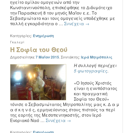
ηγείτο ομίλου ομογενών από την
Κωνσταντινούπολη, επισκέφθηκε το Διδυμότειχο
την Παρασκευή 8 του μηνός Μαΐου ε.ε. Το
Σεβασμιώτατο και τους ομογενείς υποδέχθηκε με
πολλή εγκαρδιότητα ο …
Συνέχεια
→
Κατηγορίες:
Ενημέρωση
Γκαλερί
Η Σοφία του Θεού
Δημοσιεύτηκε
7 Μαΐου 2015
.
Συντάκτης:
Ιερά Μητρόπολις
Η συλλογή περιέχει
5 φωτογραφίες
.
«Ο Ιησούς Χριστός
είναι η ενυπόστατος
και πραγματική
Σοφία του Θεού»
τόνισε ο Σεβασμιώτατος Μητροπολίτης μας κ. Δ α μ
α σ κ η ν ό ς, ερμηνεύοντας στους πιστούς τα περί
της εορτής της Μεσοπεντηκοστής, στον Ιερό
Ενοριακό Ναό …
Συνέχεια
→
Κατηγορίες:
Ενημέρωση