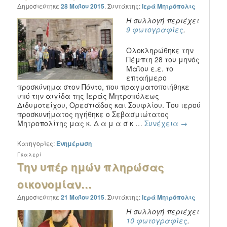
Δημοσιεύτηκε
28 Μαΐου 2015
.
Συντάκτης:
Ιερά Μητρόπολις
Η συλλογή περιέχει
9 φωτογραφίες
.
Ολοκληρώθηκε την
Πέμπτη 28 του μηνός
Μαΐου ε.ε. το
επταήμερο
προσκύνημα στον Πόντο, που πραγματοποιήθηκε
υπό την αιγίδα της Ιεράς Μητροπόλεως
Διδυμοτείχου, Ορεστιάδος και Σουφλίου. Του ιερού
προσκυνήματος ηγήθηκε ο Σεβασμιώτατος
Μητροπολίτης μας κ. Δ α μ α σ κ …
Συνέχεια
→
Κατηγορίες:
Ενημέρωση
Γκαλερί
Την υπέρ ημών πληρώσας
οικονομίαν…
Δημοσιεύτηκε
21 Μαΐου 2015
.
Συντάκτης:
Ιερά Μητρόπολις
Η συλλογή περιέχει
10 φωτογραφίες
.