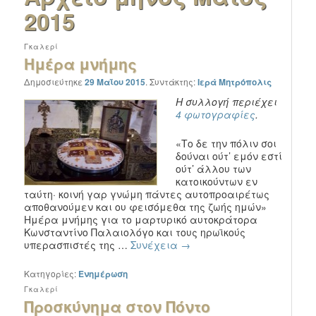
2015
Γκαλερί
Ημέρα μνήμης
Δημοσιεύτηκε
29 Μαΐου 2015
.
Συντάκτης:
Ιερά Μητρόπολις
Η συλλογή περιέχει
4 φωτογραφίες
.
«Το δε την πόλιν σοι
δούναι ούτ’ εμόν εστί
ούτ’ άλλου των
κατοικούντων εν
ταύτη· κοινή γαρ γνώμη πάντες αυτοπροαιρέτως
αποθανούμεν και ου φεισόμεθα της ζωής ημών»
Ημέρα μνήμης για το μαρτυρικό αυτοκράτορα
Κωνσταντίνο Παλαιολόγο και τους ηρωϊκούς
υπερασπιστές της …
Συνέχεια
→
Κατηγορίες:
Ενημέρωση
Γκαλερί
Προσκύνημα στον Πόντο