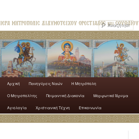
Αρχική
Πανηγύρεις Ναών
H Mητρόπολη
Ο Mητροπολίτης
Ποιμαντική Διακονία
Μορφωτικό Ίδρυμα
Αγιολογία
Χριστιανική Τέχνη
Επικοινωνία