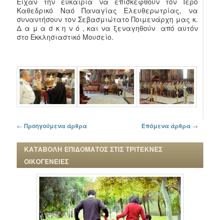
Είχαν την ευκαιρία να επισκεφθούν τον Ιερό
Καθεδρικό Ναό Παναγίας Ελευθερωτρίας, να
συναντήσουν τον Σεβασμιώτατο Ποιμενάρχη μας κ.
Δ α μ α σ κ η ν ό , και να ξεναγηθούν από αυτόν
στο Εκκλησιαστικό Μουσείο.
Πλοήγηση στα άρθρα
←
Προηγούμενα άρθρα
Επόμενα άρθρα
→
ΚΑΤΑΒΟΛΗ ΕΠΙΔΟΜΑΤΟΣ ΣΤΙΣ ΤΡΙΤΕΚΝΕΣ
ΟΙΚΟΓΕΝΕΙΕΣ