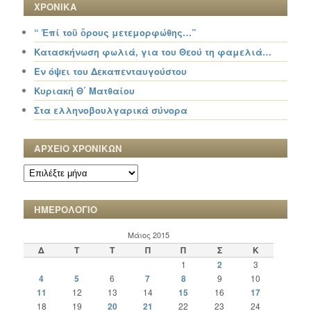
ΧΡΟΝΙΚΑ
“ Ἐπί τοῦ ὄρους μετεμορφώθης…”
Κατασκήνωση φωλιά, για του Θεού τη φαμελιά…
Εν όψει του Δεκαπενταυγούστου
Κυριακή Θ΄ Ματθαίου
Στα ελληνοβουλγαρικά σύνορα
ΑΡΧΕΙΟ ΧΡΟΝΙΚΩΝ
ΑΡΧΕΙΟ
ΧΡΟΝΙΚΩΝ
ΗΜΕΡΟΛΟΓΙΟ
Μάιος 2015
Δ
Τ
Τ
Π
Π
Σ
Κ
1
2
3
4
5
6
7
8
9
10
11
12
13
14
15
16
17
18
19
20
21
22
23
24