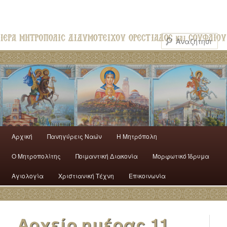
Αρχική
Πανηγύρεις Ναών
H Mητρόπολη
Ο Mητροπολίτης
Ποιμαντική Διακονία
Μορφωτικό Ίδρυμα
Αγιολογία
Χριστιανική Τέχνη
Επικοινωνία
Αρχείο ημέρας
11