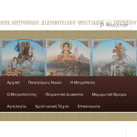
Αρχική
Πανηγύρεις Ναών
H Mητρόπολη
Ο Mητροπολίτης
Ποιμαντική Διακονία
Μορφωτικό Ίδρυμα
Αγιολογία
Χριστιανική Τέχνη
Επικοινωνία