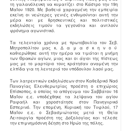
τη γαλανόλευκη να κυματίζει στο Κάστρο την 19η
Μαΐου 1920. Με βαθειά χαραγμένη την εμπειρία
εκείνη οι νεώτερες γενιές ενθυμούνται αυτή την
μέρα και με θρησκευτικές και πολιτιστικές
εκδηλώσεις τιμούν τα γεγονότα και αντλούν
φρόνημα αγωνιστικό.
Τα τελευταία χρόνια με πρωτοβουλία του Σεβ.
Μητροπολίτου μας κ. Δ α μ α σ κ η ν ο ύ
καθιερώθηκε αυτή την ημέρα να τιμάται η μνήμη
των Θρακών αγίων, μιας και οι άγιοι της πίστεως
μας με το μαρτύριο τους κράτησαν αναμένη την
ελπίδα για τη λευτεριά του υπόδουλου λαού μας.
Των λατρευτικών εκδηλώσεων στον Καθεδρικό Ναό
Παναγίας Ελευθερωτρίας προέστη ο επιχώριος
Επίσκοπος, ο οποίος το απόγευμα του Σαββάτου 16
Μαΐου ε.ε. υποδέχθηκε τα λείψανα του αγίου
Ραφαήλ και χοροστάτησε στον Πανηγυρικό
Εσπερινό. Την επομένη, Κυριακή του Τυφλού, 17
Μαΐου ε.ε. ο Σεβασμιώτατος μετά τη Θεία
Λειτουργία προέστη της Δοξολογίας και τέλεσε
την επιμνημόσυνη δέηση στο Ηρώο της πόλης.