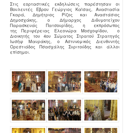
Στις εορταστικές εκδηλώσεις παρέστησαν οι
Βουλευτές Έβρου Γεώργιος Καϊσας, Αναστασία
Γκαρά, Δημήτριος Ρίζος και Αναστάσιος
Δημοσχάκης, ο Δήμαρχος Διδυμοτείχου
Παρασκευάς Πατσουρίδης, η εκπρόσωπος
της Περιφέρειας Ελεονώρα Μοσχοφίδου, ο
Διοικητής του 4ου Σώματος Στρατού Στρατηγός
Ιωσήφ Μαυράκης, ο Αστυνομικός Διευθυντής
Ορεστιάδος Πσασχάλης Συριτούδης και άλλοι
επίσημοι.