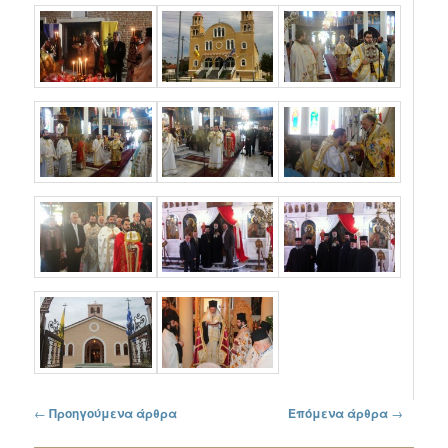
Πλοήγηση στα άρθρα
←
Προηγούμενα άρθρα
Επόμενα άρθρα
→