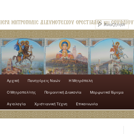
Αρχική
Πανηγύρεις Ναών
H Mητρόπολη
Ο Mητροπολίτης
Ποιμαντική Διακονία
Μορφωτικό Ίδρυμα
Αγιολογία
Χριστιανική Τέχνη
Επικοινωνία