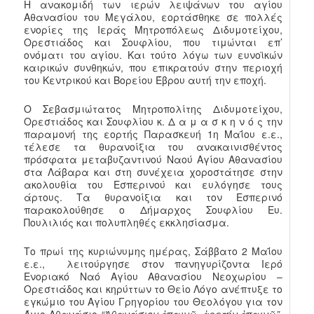
Η ανακομιδή των ιερών λειψάνων του αγίου
Αθανασίου του Μεγάλου, εορτάσθηκε σε πολλές
ενορίες της Ιεράς Μητροπόλεως Διδυμοτείχου,
Ορεστιάδος και Σουφλίου, που τιμώνται επ’
ονόματι του αγίου. Και τούτο λόγω των ευνοϊκών
καιρικών συνθηκών, που επικρατούν στην περιοχή
του Κεντρικού και Βορείου Έβρου αυτή την εποχή.
Ο Σεβασμιώτατος Μητροπολίτης Διδυμοτείχου,
Ορεστιάδος και Σουφλίου κ. Δ α μ α σ κ η ν ό ς την
παραμονή της εορτής Παρασκευή 1η Μαΐου ε.ε.,
τέλεσε τα θυρανοίξια του ανακαινισθέντος
πρόσφατα μεταβυζαντινού Ναού Αγίου Αθανασίου
στα Λάβαρα και στη συνέχεια χοροστάτησε στην
ακολουθία του Εσπερινού και ευλόγησε τους
άρτους. Τα θυρανοίξια και τον Εσπερινό
παρακολούθησε ο Δήμαρχος Σουφλίου Ευ.
Πουλιλιός και πολυπληθές εκκλησίασμα.
Το πρωί της κυριώνυμης ημέρας, Σάββατο 2 Μαΐου
ε.ε., λειτούργησε στον πανηγυρίζοντα Ιερό
Ενοριακό Ναό Αγίου Αθανασίου Νεοχωρίου –
Ορεστιάδος και κηρύττων το Θείο Λόγο ανέπτυξε το
εγκώμιο του Αγίου Γρηγορίου του Θεολόγου για τον
Άγιο Αθανάσιο
“Ἀθανάσιον ἐπαινῶ· ἀρετήν ἐπαινῶ”
.