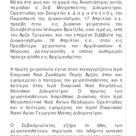
Μέσα στο φως και τη χαρά της Αναστάσιμης αυτής
περιόδου ο Σεβ. Μητροπολίτης Διδυμοτείχου,
Ορεστιάδος και Σουφλίου κ. Δ α μ α σ κ η ν ό ς, την
Παρασκευή της Διακαινησίμου, 17 Απριλίου ε.ε.
προέβη στην εις Διάκονο χειροτονία του
Ευλαβέστατου Ισιδώρου Βρατζίδη, υιού ιερέως, από
τον Άρζο Τριγώνου, και την επομένη Σάββατο της
Διακαινησίμου, 18 Απριλίου ε.ε., στην εις
Πρεσβύτερο χειροτονία του Αρχιδιακόνου π.
Μύρωνος Δεληγιαννίδη, ο οποίος αυθημερόν
προεχειρίσθη εις Αρχιμανδρίτην.
Η πρώτη χειροτονία έγινε στον πανηγυρίζοντα Ιερό
Ενοριακό Ναό Ζωοδόχου Πηγής Άρζου, όπου και
εφημερεύει ο πατέρας του χειροτονηθέντος, και η
δεύτερη στον Ιερό Ενοριακό Ναό Κοιμήσεως
Θεοτόκου Διδυμοτείχου. Ο πρώτος των
χειροτονηθέντων διορίσθηκε Διάκονος στον Ιερό
Μητροπολιτικό Ναό Αγίων Θεοδώρων Ορεστιάδος
και ο δεύτερος εφημέριος του Ιερού Ενοριακού
Ναού Αγίου Γεωργίου Μάνης Διδυμοτείχου.
Ο Σεβασμιώτατος εξήρε το ήθος των
χειροτονηθέντων, σημείωσε την αδήριτη ανάγκη
πληρώσεως των εφημεριακών κενών της ακριτικής