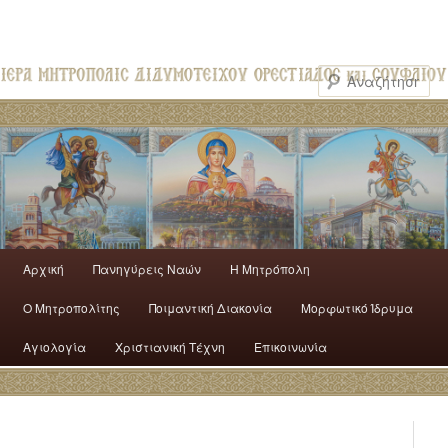
Αρχική
Πανηγύρεις Ναών
H Mητρόπολη
Ο Mητροπολίτης
Ποιμαντική Διακονία
Μορφωτικό Ίδρυμα
Αγιολογία
Χριστιανική Τέχνη
Επικοινωνία