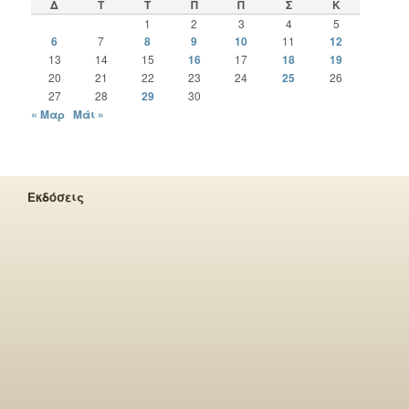
Δ
Τ
Τ
Π
Π
Σ
Κ
1
2
3
4
5
6
7
8
9
10
11
12
13
14
15
16
17
18
19
20
21
22
23
24
25
26
27
28
29
30
« Μαρ
Μάι »
Εκδόσεις