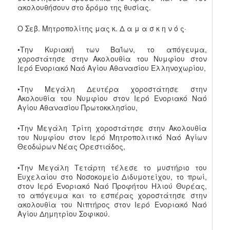
ακολουθήσουν στο δρόμο της θυσίας.
Ο Σεβ. Μητροπολίτης μας κ. Δ α μ α σ κ η ν ό ς·
•Την Κυριακή των Βαΐων, το απόγευμα,
χοροστάτησε στην Ακολουθία του Νυμφίου στον
Ιερό Ενοριακό Ναό Αγίου Αθανασίου Ελληνοχωρίου,
•Την Μεγάλη Δευτέρα χοροστάτησε στην
Ακολουθία του Νυμφίου στον Ιερό Ενοριακό Ναό
Αγίου Αθανασίου Πρωτοκκλησίου,
•Την Μεγάλη Τρίτη χοροστάτησε στην Ακολουθία
του Νυμφίου στον Ιερό Μητροπολιτικό Ναό Αγίων
Θεοδώρων Νέας Ορεστιάδος,
•Την Μεγάλη Τετάρτη τέλεσε το μυστήριο του
Ευχελαίου στο Νοσοκομείο Διδυμοτείχου, το πρωί,
στον Ιερό Ενοριακό Ναό Προφήτου Ηλιού Θυρέας,
το απόγευμα και το εσπέρας χοροστάτησε στην
ακολουθία του Νιπτήρος στον Ιερό Ενοριακό Ναό
Αγίου Δημητρίου Σοφικού.