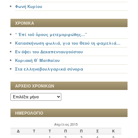
Φωνή Κυρίου
ΧΡΟΝΙΚΑ
“ Ἐπί τοῦ ὄρους μετεμορφώθης…”
Κατασκήνωση φωλιά, για του Θεού τη φαμελιά…
Εν όψει του Δεκαπενταυγούστου
Κυριακή Θ΄ Ματθαίου
Στα ελληνοβουλγαρικά σύνορα
ΑΡΧΕΙΟ ΧΡΟΝΙΚΩΝ
ΑΡΧΕΙΟ
ΧΡΟΝΙΚΩΝ
ΗΜΕΡΟΛΟΓΙΟ
Απρίλιος 2015
Δ
Τ
Τ
Π
Π
Σ
Κ
1
2
3
4
5