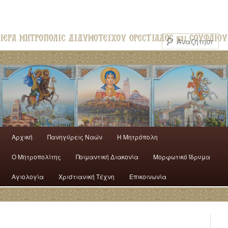
Αρχική
Πανηγύρεις Ναών
H Mητρόπολη
Ο Mητροπολίτης
Ποιμαντική Διακονία
Μορφωτικό Ίδρυμα
Αγιολογία
Χριστιανική Τέχνη
Επικοινωνία