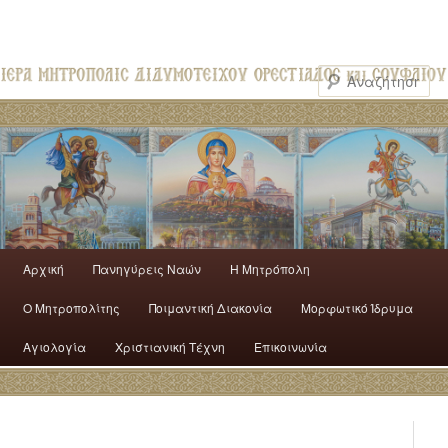
Αρχική
Πανηγύρεις Ναών
H Mητρόπολη
Ο Mητροπολίτης
Ποιμαντική Διακονία
Μορφωτικό Ίδρυμα
Αγιολογία
Χριστιανική Τέχνη
Επικοινωνία