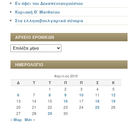
Εν όψει του Δεκαπενταυγούστου
Κυριακή Θ΄ Ματθαίου
Στα ελληνοβουλγαρικά σύνορα
ΑΡΧΕΙΟ ΧΡΟΝΙΚΩΝ
ΑΡΧΕΙΟ
ΧΡΟΝΙΚΩΝ
ΗΜΕΡΟΛΟΓΙΟ
Απρίλιος 2015
Δ
Τ
Τ
Π
Π
Σ
Κ
1
2
3
4
5
6
7
8
9
10
11
12
13
14
15
16
17
18
19
20
21
22
23
24
25
26
27
28
29
30
« Μαρ
Μάι »