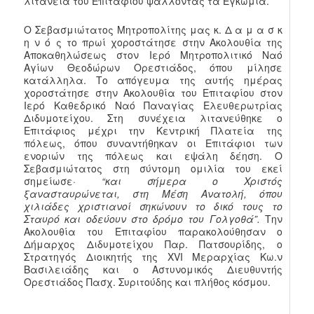
λιτανεία του Επιταφίου ψάλλοντας τα Εγκώμια.
Ο Σεβασμιώτατος Μητροπολίτης μας κ. Δ α μ α σ κ
η ν ό ς το πρωί χοροστάτησε στην Ακολουθία της
Αποκαθηλώσεως στον Ιερό Μητροπολιτικό Ναό
Αγίων Θεοδώρων Ορεστιάδος, όπου μίλησε
κατάλληλα. Το απόγευμα της αυτής ημέρας
χοροστάτησε στην Ακολουθία του Επιταφίου στον
Ιερό Καθεδρικό Ναό Παναγίας Ελευθερωτρίας
Διδυμοτείχου. Στη συνέχεια λιτανεύθηκε ο
Επιτάφιος μέχρι την Κεντρική Πλατεία της
πόλεως, όπου συναντήθηκαν οι Επιτάφιοι των
ενοριών της πόλεως και εψάλη δέηση. Ο
Σεβασμιώτατος στη σύντομη ομιλία του εκεί
σημείωσε·
“και σήμερα ο Χριστός
ξανασταυρώνεται, στη Μέση Ανατολή, όπου
χιλιάδες χριστιανοί σηκώνουν το δικό τους το
Σταυρό και οδεύουν στο δρόμο του Γολγοθά”.
Την
Ακολουθία του Επιταφίου παρακολούθησαν ο
Δήμαρχος Διδυμοτείχου Παρ. Πατσουρίδης, ο
Στρατηγός Διοικητής της XVI Μεραρχίας Κω.ν
Βασιλειάδης και ο Αστυνομικός Διευθυντής
Ορεστιάδος Πασχ. Συριτούδης και πλήθος κόσμου.