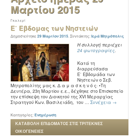
Μαρτίου 2015
Γκαλερί
Ε΄ Εβδομας των Νηστειών
Δημοσιεύτηκε
29 Μαρτίου 2015
.
Συντάκτης:
Ιερά Μητρόπολις
Η συλλογή περιέχει
24 φωτογραφίες
.
Κατά τη
διαρρεύσασα
Ε΄ Εβδομάδα των
Νηστειών ο Σεβ.
Μητροπολίτης μας κ. Δ α μ α σ κ η ν ό ς· •Τη
Δευτέρα, 23η Μαρτἰου ε.ε., δέχθηκε στο Επισκοπείο
την επίσκεψη του Διοικητού της XVI Μεραρχίας
Στρατηγού Κων. Βασιλειάδη, του …
Συνέχεια
→
Κατηγορίες:
Ενημέρωση
ΚΑΤΑΒΟΛΗ ΕΠΙΔΟΜΑΤΟΣ ΣΤΙΣ ΤΡΙΤΕΚΝΕΣ
ΟΙΚΟΓΕΝΕΙΕΣ