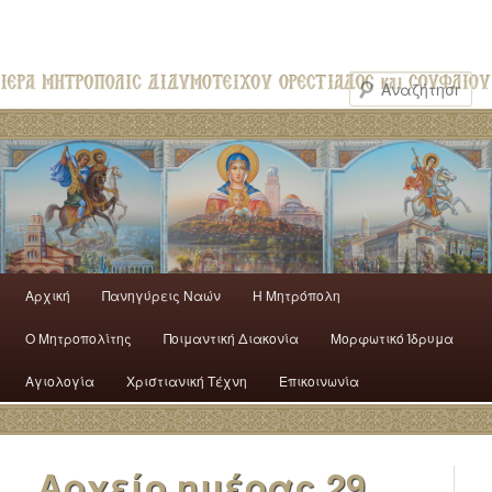
Αρχική
Πανηγύρεις Ναών
H Mητρόπολη
Ο Mητροπολίτης
Ποιμαντική Διακονία
Μορφωτικό Ίδρυμα
Αγιολογία
Χριστιανική Τέχνη
Επικοινωνία
Αρχείο ημέρας
29