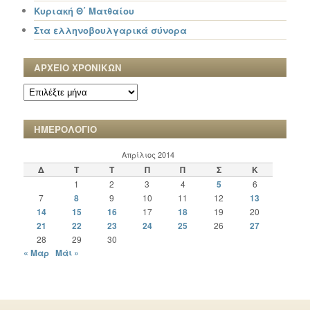
Κυριακή Θ΄ Ματθαίου
Στα ελληνοβουλγαρικά σύνορα
ΑΡΧΕΙΟ ΧΡΟΝΙΚΩΝ
ΑΡΧΕΙΟ
ΧΡΟΝΙΚΩΝ
ΗΜΕΡΟΛΟΓΙΟ
Απρίλιος 2014
Δ
Τ
Τ
Π
Π
Σ
Κ
1
2
3
4
5
6
7
8
9
10
11
12
13
14
15
16
17
18
19
20
21
22
23
24
25
26
27
28
29
30
« Μαρ
Μάι »