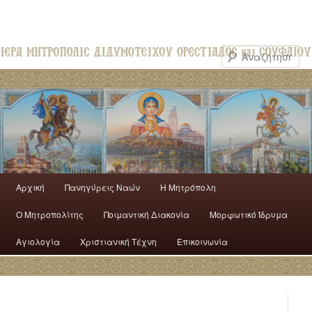
Αρχική
Πανηγύρεις Ναών
H Mητρόπολη
Ο Mητροπολίτης
Ποιμαντική Διακονία
Μορφωτικό Ίδρυμα
Αγιολογία
Χριστιανική Τέχνη
Επικοινωνία