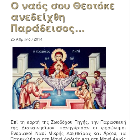
Ο ναός σου Θεοτόκε
ανεδείχθη
Παράδεισος…
25 Απριλίου 2014
Επί τη εορτή της Ζωοδόχου Πηγής, την Παρασκευή
της Διακαινησίμου, πανηγύρισαν οι φερώνυμοι
Ενοριακοί Ναοί Μικρής Δοξιπάρας και Άρζου, τα
Παρεκκλήσια στη Μονή Δαδιάς και στη Μονή Αγιάς