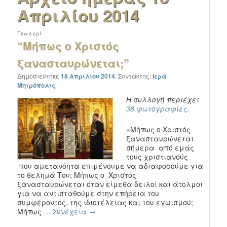
Απριλίου 2014
Γκαλερί
“Μήπως ο Χριστός
ξανασταυρώνεται;”
Δημοσιεύτηκε
18 Απριλίου 2014
.
Συντάκτης:
Ιερά
Μητρόπολις
Η συλλογή περιέχει
38 φωτογραφίες
.
«Μήπως ο Χριστός
ξανασταυρώνεται
σήμερα από εμάς
τους χριστιανούς
που αμετανόητα επιμένουμε να αδιαφορούμε για
το θελημά Του; Μήπως ο Χριστός
ξανασταυρώνεται όταν είμεθα δειλοί και άτολμοι
για να αντισταθούμε στην επήρεια του
συμφέροντος, της ιδιοτέλειας και του εγωισμού;
Μήπως …
Συνέχεια
→