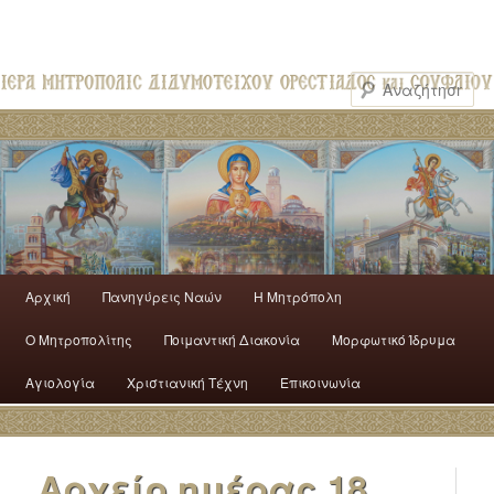
Αρχική
Πανηγύρεις Ναών
H Mητρόπολη
Ο Mητροπολίτης
Ποιμαντική Διακονία
Μορφωτικό Ίδρυμα
Αγιολογία
Χριστιανική Τέχνη
Επικοινωνία
Αρχείο ημέρας
18