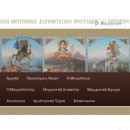
Αρχική
Πανηγύρεις Ναών
H Mητρόπολη
Ο Mητροπολίτης
Ποιμαντική Διακονία
Μορφωτικό Ίδρυμα
Αγιολογία
Χριστιανική Τέχνη
Επικοινωνία