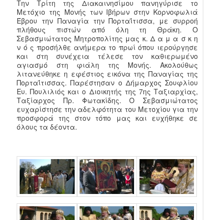
Την Τρίτη της Διακαινησίμου πανηγύρισε το
Μετόχιο της Μονής των Ιβήρων στην Κορνοφωλιά
Έβρου την Παναγία την Πορταΐτισσα, με συρροή
πλήθους πιστών από όλη τη Θράκη. Ο
Σεβασμιώτατος Μητροπολίτης μας κ. Δ α μ α σ κ η
ν ό ς προσήλθε ανήμερα το πρωί όπου ιερούργησε
και στη συνέχεια τέλεσε τον καθιερωμένο
αγιασμό στη φιάλη της Μονής. Ακολούθως
λιτανεύθηκε η εφέστιος εικόνα της Παναγίας της
Πορταΐτισσας. Παρέστησαν ο Δήμαρχος Σουφλίου
Ευ. Πουλιλιός και ο Διοικητής της 7ης Ταξιαρχίας,
Ταξίαρχος Πρ. Φωτακίδης. Ο Σεβασμιώτατος
ευχαρίστησε την αδελφότητα του Μετοχίου για την
προσφορά της στον τόπο μας και ευχήθηκε σε
όλους τα δέοντα.