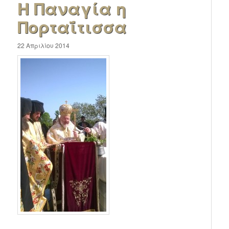
Η Παναγία η
Πορταΐτισσα
22 Απριλίου 2014