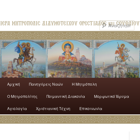
Αρχική
Πανηγύρεις Ναών
H Mητρόπολη
Ο Mητροπολίτης
Ποιμαντική Διακονία
Μορφωτικό Ίδρυμα
Αγιολογία
Χριστιανική Τέχνη
Επικοινωνία