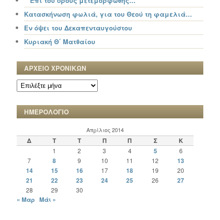
“ Ἐπί τοῦ ὄρους μετεμορφώθης…”
Κατασκήνωση φωλιά, για του Θεού τη φαμελιά…
Εν όψει του Δεκαπενταυγούστου
Κυριακή Θ΄ Ματθαίου
ΑΡΧΕΙΟ ΧΡΟΝΙΚΩΝ
ΑΡΧΕΙΟ
ΧΡΟΝΙΚΩΝ
ΗΜΕΡΟΛΟΓΙΟ
Απρίλιος 2014
Δ
Τ
Τ
Π
Π
Σ
Κ
1
2
3
4
5
6
7
8
9
10
11
12
13
14
15
16
17
18
19
20
21
22
23
24
25
26
27
28
29
30
« Μαρ
Μάι »