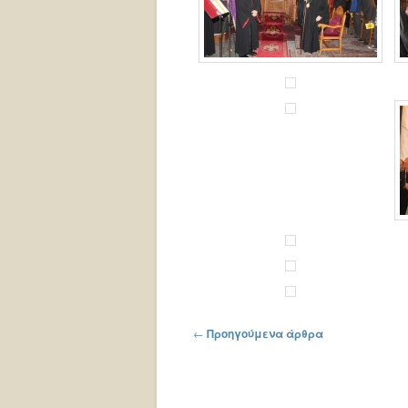
Πλοήγηση στα άρθρα
←
Προηγούμενα άρθρα