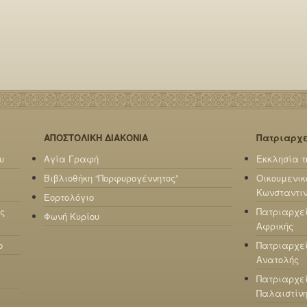
ΑΠΟΣΤΟΛΙΚΗ ΔΙΑΚΟΝΙΑ
Πατριαρχ
υ
Αγία Γραφή
Εκκλησία τ
Βιβλιοθήκη “Πορφυρογέννητος”
Οικουμενικ
Κωνσταντι
Εορτολόγιο
ς
Πατριαρχε
Φωνή Κυρίου
Αφρικής
ο
Πατριαρχεί
Ανατολής
Πατριαρχεί
Παλαιστίν