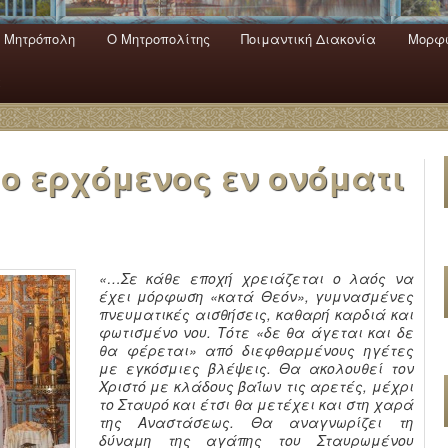
 Mητρόπολη
Ο Mητροπολίτης
Ποιμαντική Διακονία
Μορφω
ενο
εριεχόμενο
α
ο ερχόμενος εν ονόματι
«…Σε κάθε εποχή χρειάζεται ο λαός να
έχει μόρφωση «κατά Θεόν», γυμνασμένες
πνευματικές αισθήσεις, καθαρή καρδιά και
φωτισμένο νου. Τότε «δε θα άγεται και δε
θα φέρεται» από διεφθαρμένους ηγέτες
με εγκόσμιες βλέψεις. Θα ακολουθεί τον
Χριστό με κλάδους βαΐων τις αρετές, μέχρι
το Σταυρό και έτσι θα μετέχει και στη χαρά
της Αναστάσεως. Θα αναγνωρίζει τη
δύναμη της αγάπης του Σταυρωμένου