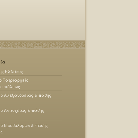
εία
ης Ελλάδος
ό Πατριαρχείο
νουπόλεως
ίο Αλεξανδρείας & πάσης
ο Αντιοχείας & πάσης
ο Ιεροσολύμων & πάσης
ης