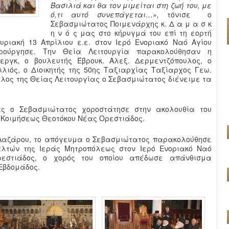
Βασιλιά και θα τον μιμείται στη ζωή του, με
ό,τι αυτό συνεπάγεται…»,
τόνισε ο
Σεβασμιώτατος Ποιμενάρχης κ. Δ α μ α σ κ
η ν ό ς μας στο κήρυγμά του επί τη εορτή
υριακή 13 Απρίλιου ε.ε. στον Ιερό Ενοριακό Ναό Αγίου
ρούργησε. Την Θεία Λειτουργία παρακολούθησαν η
εργκ, ο βουλευτής Έβρουκ. Αλεξ. Δερμεντζόπουλος, ο
ιλιός, ο Διοικητής της 50ης Ταξιαρχίας Ταξίαρχος Γεω.
τέλος της Θείας Λειτουργίας ο Σεβασμιώτατος διένειμε τα
ς ο Σεβασμιώτατος χοροστάτησε στην ακολουθία του
 Κοιμήσεως Θεοτόκου Νέας Ορεστιάδος.
 Λαζάρου, το απόγευμα ο Σεβασμιώτατος παρακολούθησε
αλτών της Ιεράς Μητροπόλεως στον Ιερό Ενοριακό Ναό
εστιάδος, ο χορός του οποίου απέδωσε απάνθισμα
Εβδομάδος.