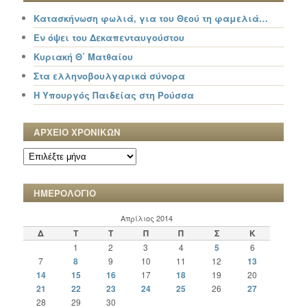
Κατασκήνωση φωλιά, για του Θεού τη φαμελιά…
Εν όψει του Δεκαπενταυγούστου
Κυριακή Θ΄ Ματθαίου
Στα ελληνοβουλγαρικά σύνορα
Η Υπουργός Παιδείας στη Ρούσσα
ΑΡΧΕΙΟ ΧΡΟΝΙΚΩΝ
ΑΡΧΕΙΟ
ΧΡΟΝΙΚΩΝ
ΗΜΕΡΟΛΟΓΙΟ
Απρίλιος 2014
Δ
Τ
Τ
Π
Π
Σ
Κ
1
2
3
4
5
6
7
8
9
10
11
12
13
14
15
16
17
18
19
20
21
22
23
24
25
26
27
28
29
30