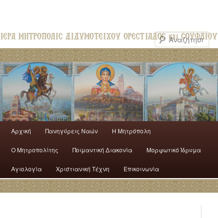
Αρχική
Πανηγύρεις Ναών
H Mητρόπολη
Ο Mητροπολίτης
Ποιμαντική Διακονία
Μορφωτικό Ίδρυμα
Αγιολογία
Χριστιανική Τέχνη
Επικοινωνία