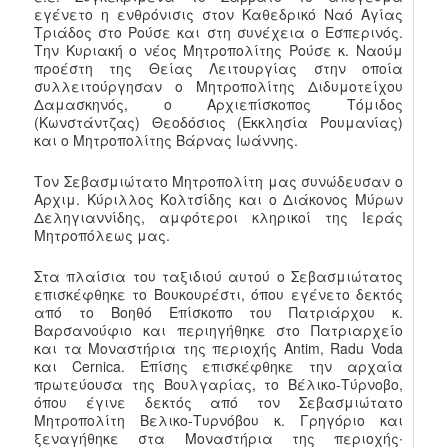
εγένετο η ενθρόνισις στον Καθεδρικό Ναό Αγίας
Τριάδος στο Ρούσε και στη συνέχεια ο Εσπερινός.
Την Κυριακή ο νέος Μητροπολίτης Ρούσε κ. Ναούμ
προέστη της Θείας Λειτουργίας στην οποία
συλλειτούργησαν ο Μητροπολίτης Διδυμοτείχου
Δαμασκηνός, ο Αρχιεπίσκοπος Τόμιδος
(Κωνστάντζας) Θεοδόσιος (Εκκλησία Ρουμανίας)
και ο Μητροπολίτης Βάρνας Ιωάννης.
Τον Σεβασμιώτατο Μητροπολίτη μας συνώδευσαν ο
Αρχιμ. Κύριλλος Κολτσίδης και ο Διάκονος Μύρων
Δεληγιαννίδης, αμφότεροι κληρικοί της Ιεράς
Μητροπόλεως μας.
Στα πλαίσια του ταξιδιού αυτού ο Σεβασμιώτατος
επισκέφθηκε το Βουκουρέστι, όπου εγένετο δεκτός
από το Βοηθό Επίσκοπο του Πατριάρχου κ.
Βαρσανούφιο και περιηγήθηκε στο Πατριαρχείο
και τα Μοναστήρια της περιοχής Antim, Radu Voda
και Cernica. Επίσης επισκέφθηκε την αρχαία
πρωτεύουσα της Βουλγαρίας, το Βέλικο-Τύρνοβο,
όπου έγινε δεκτός από τον Σεβασμιώτατο
Μητροπολίτη Βελικο-Τυρνόβου κ. Γρηγόριο και
ξεναγήθηκε στα Μοναστήρια της περιοχής∙