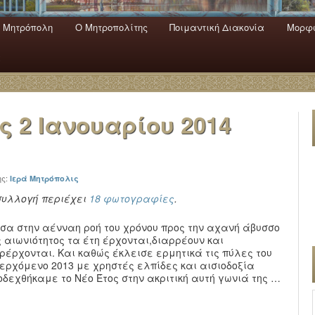
 Mητρόπολη
Ο Mητροπολίτης
Ποιμαντική Διακονία
Μορφω
ενο
εριεχόμενο
α
ας
2 Ιανουαρίου 2014
ης:
Ιερά Μητρόπολις
συλλογή περιέχει
18 φωτογραφίες
.
σα στην αένναη ροή του χρόνου προς την αχανή άβυσσο
ς αιωνιότητος τα έτη έρχονται,διαρρέουν και
ρέρχονται. Και καθώς έκλεισε ερμητικά τις πύλες του
ερχόμενο 2013 με χρηστές ελπίδες και αισιοδοξία
οδεχθήκαμε το Νέο Έτος στην ακριτική αυτή γωνιά της …