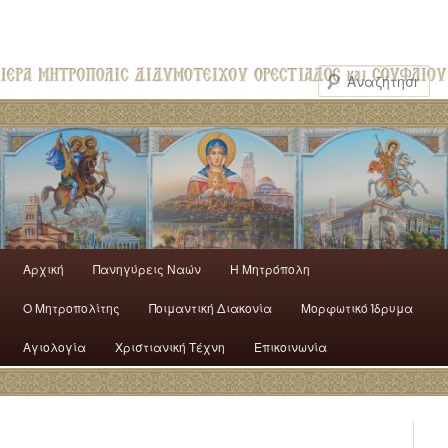
Αρχική
Πανηγύρεις Ναών
H Mητρόπολη
Ο Mητροπολίτης
Ποιμαντική Διακονία
Μορφωτικό Ίδρυμα
Αγιολογία
Χριστιανική Τέχνη
Επικοινωνία