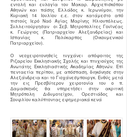
εντολή και ευλογία του Μακαρ. Αρχιεπισκόπου
Αθηνών και πάσης Ελλάδος κ. Ιερωνύμου, την
Κυριακή 14 Ιουλίου ε.ε. στον κατάμεστο από
πιστούς Ιερό Ναό Αγίας Μαρίνης Ηλιουπόλεως.
Συλλειτούργησαν οι Σεβ. Μητροπολίτες Γουϊνέας
κ. Γεώργιος (Πατριαρχείου Αλεξανδρείας) και
Ισπανίας κ. Πολύκαρπος (Οικουμενικού
Πατριαρχείου).
Ο νεοχειροτονηθείς τυγχάνει απόφοιτος της
Ριζαρείου Εκκλησιακής Σχολής και πτυχιούχος της
Ανωτάτης Εκκλησιαστικής Ακαδημίας Αθηνών. Επί
πενταετία περίπου, με απόσπαση, διηκόνησε στην
Αλεξάνδρεια και το Γιοχάνεσμπουργκ. Ευθύς μετά
την εις Πρεσβύτερον χειροτονία του ο π.
Δαμασκηνός θα υπηρετήσει στην ακριτική
Μητρόπολη Διδυμοτείχου, Ορεστιάδος και
Σουφλίου καλύπτοντας εφημεριακά κενά