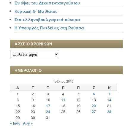
Εν όψει του Δεκαπενταυγούστου
Κυριακή Θ΄ Ματθαίου
Στα ελληνοβουλγαρικά σύνορα
Η Υπουργός Παιδείας στη Ρούσσα
ΑΡΧΕΙΟ ΧΡΟΝΙΚΩΝ
ΑΡΧΕΙΟ
ΧΡΟΝΙΚΩΝ
ΗΜΕΡΟΛΟΓΙΟ
Ιούλιος 2013
Δ
Τ
Τ
Π
Π
Σ
Κ
1
2
3
4
5
6
7
8
9
10
11
12
13
14
15
16
17
18
19
20
21
22
23
24
25
26
27
28
29
30
31
« Ιούν
Αυγ »