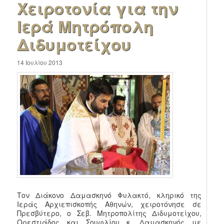
Χειροτονία για την
Ιερά Μητρόπολη
Διδυμοτείχου
14 Ιουλίου 2013
Τον Διάκονο Δαμασκηνό Φυλακτό, κληρικό της
Ιεράς Αρχιεπισκοπής Αθηνών, χειροτόνησε σε
Πρεσβύτερο, ο Σεβ. Μητροπολίτης Διδυμοτείχου,
Ορεστιάδος και Σουφλίου κ. Δαμασκηνός με