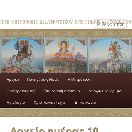
Αρχική
Πανηγύρεις Ναών
H Mητρόπολη
Ο Mητροπολίτης
Ποιμαντική Διακονία
Μορφωτικό Ίδρυμα
Αγιολογία
Χριστιανική Τέχνη
Επικοινωνία
Αρχείο ημέρας
10