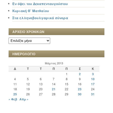
Εν όψει του Δεκαπενταυγούστου
Κυριακή Θ΄ Ματθαίου
Στα ελληνοβουλγαρικά σύνορα
ΑΡΧΕΙΟ ΧΡΟΝΙΚΩΝ
ΑΡΧΕΙΟ
ΧΡΟΝΙΚΩΝ
ΗΜΕΡΟΛΟΓΙΟ
Μάρτιος 2013
Δ
Τ
Τ
Π
Π
Σ
Κ
1
2
3
4
5
6
7
8
9
10
11
12
13
14
15
16
17
18
19
20
21
22
23
24
25
26
27
28
29
30
31
« Φεβ
Απρ »