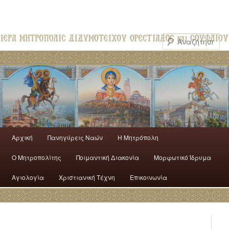
Αρχική
Πανηγύρεις Ναών
H Mητρόπολη
Ο Mητροπολίτης
Ποιμαντική Διακονία
Μορφωτικό Ίδρυμα
Αγιολογία
Χριστιανική Τέχνη
Επικοινωνία