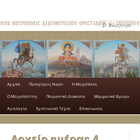
Αρχική
Πανηγύρεις Ναών
H Mητρόπολη
Ο Mητροπολίτης
Ποιμαντική Διακονία
Μορφωτικό Ίδρυμα
Αγιολογία
Χριστιανική Τέχνη
Επικοινωνία
Αρχείο ημέρας
4