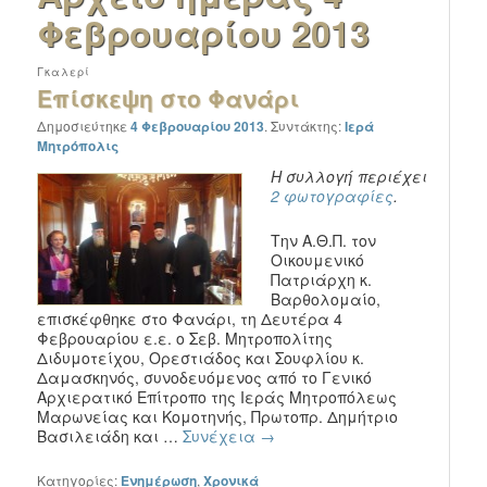
Φεβρουαρίου 2013
Γκαλερί
Επίσκεψη στο Φανάρι
Δημοσιεύτηκε
4 Φεβρουαρίου 2013
.
Συντάκτης:
Ιερά
Μητρόπολις
Η συλλογή περιέχει
2 φωτογραφίες
.
Την Α.Θ.Π. τον
Οικουμενικό
Πατριάρχη κ.
Βαρθολομαίο,
επισκέφθηκε στο Φανάρι, τη Δευτέρα 4
Φεβρουαρίου ε.ε. ο Σεβ. Μητροπολίτης
Διδυμοτείχου, Ορεστιάδος και Σουφλίου κ.
Δαμασκηνός, συνοδευόμενος από το Γενικό
Αρχιερατικό Επίτροπο της Ιεράς Μητροπόλεως
Μαρωνείας και Κομοτηνής, Πρωτοπρ. Δημήτριο
Βασιλειάδη και …
Συνέχεια
→
Κατηγορίες:
Ενημέρωση
,
Χρονικά