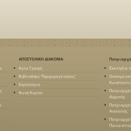
ΑΠΟΣΤΟΛΙΚΗ ΔΙΑΚΟΝΙΑ
Πατριαρχ
υ
Αγία Γραφή
Εκκλησία τ
Βιβλιοθήκη “Πορφυρογέννητος”
Οικουμενικ
Κωνσταντι
Εορτολόγιο
ς
Πατριαρχε
Φωνή Κυρίου
Αφρικής
ο
Πατριαρχεί
Ανατολής
Πατριαρχεί
Παλαιστίν