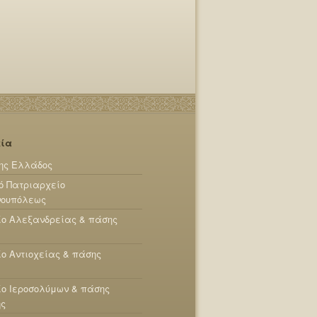
εία
ης Ελλάδος
ό Πατριαρχείο
νουπόλεως
ίο Αλεξανδρείας & πάσης
ο Αντιοχείας & πάσης
ο Ιεροσολύμων & πάσης
ης