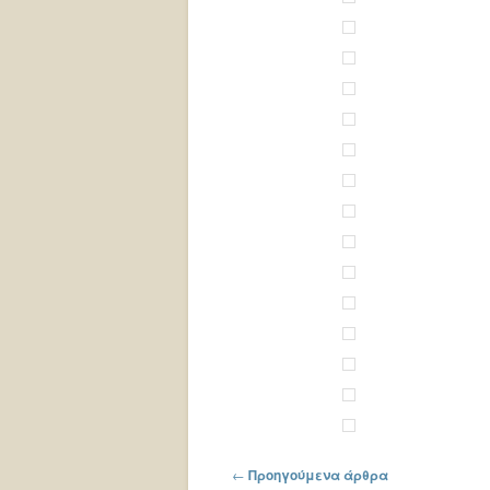
Πλοήγηση στα άρθρα
←
Προηγούμενα άρθρα