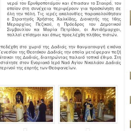
νερά του Ερυθροποτάμου και έπιασαν το Σταυρό, τον
οποίον στη συνέχεια περιφέρουν για προσκύνηση σε
όλη την πόλη. Τις ιερές ακολουθίες παρακολούθησαν
ο Στρατηγός Χρήστος Χαλκίδης, Διοικητής της 16ης
Μεραρχίας Πεζικού, η Πρόεδρος του Δημοτικού
Συμβουλίου κα Μαρία Πετρίδου, οι Αντιδήμαρχοι,
πολλοί επίσημοι και όπως προελέχθη πλήθος πιστών.
πεδέχθη στο χωριό της Δαδιάς την θαυματουργή εικόνα
Γενεσίου της Θεοτόκου Δαδιάς την οποία μετέφεραν πεζή
άτοικοι της Δαδιάς, διατηρώντας παλαιό τοπικό έθιμο. Στη
στάτησε στον Ενοριακό Ιερό Ναό Αγίου Νικολάου Δαδιάς
περινού της εορτής των Θεοφανείων.