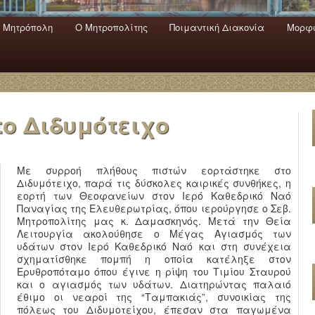
 Mητρόπολη
Ο Mητροπολίτης
Ποιμαντική Διακονία
Μορφω
ενο
εριεχόμενο
α
ο Διδυμότειχο
Με συρροή πλήθους πιστών εορτάστηκε στο
Διδυμότειχο, παρά τις δύσκολες καιρικές συνθήκες, η
εορτή των Θεοφανείων στον Ιερό Καθεδρικό Ναό
Παναγίας της Ελευθερωτρίας, όπου ιερούργησε ο Σεβ.
Μητροπολίτης μας κ. Δαμασκηνός. Μετά την Θεία
Λειτουργία ακολούθησε ο Μέγας Αγιασμός των
υδάτων στον Ιερό Καθεδρικό Ναό και στη συνέχεια
σχηματίσθηκε πομπή η οποία κατέληξε στον
Ερυθροπόταμο όπου έγινε η ρίψη του Τιμίου Σταυρού
και ο αγιασμός των υδάτων. Διατηρώντας παλαιό
έθιμο οι νεαροί της “Ταμπακιάς”, συνοικίας της
πόλεως του Διδυμοτείχου, έπεσαν στα παγωμένα