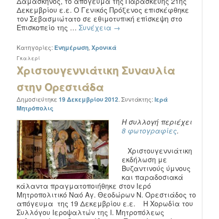
Δαμασκηνός, το απόγευμα της Παρασκευής 21ης
Δεκεμβρίου ε.ε. Ο Γενικός Πρόξενος επισκέφθηκε
τον Σεβασμιώτατο σε εθιμοτυπική επίσκεψη στο
Επισκοπείο της …
Συνέχεια
→
Κατηγορίες:
Ενημέρωση
,
Χρονικά
Γκαλερί
Χριστουγεννιάτικη Συναυλία
στην Ορεστιάδα
Δημοσιεύτηκε
19 Δεκεμβρίου 2012
.
Συντάκτης:
Ιερά
Μητρόπολις
Η συλλογή περιέχει
8 φωτογραφίες
.
Χριστουγεννιάτικη
εκδήλωση με
Βυζαντινούς ύμνους
και παραδοσιακά
κάλαντα πραγματοποιήθηκε στον Ιερό
Μητροπολιτικό Ναό Αγ. Θεοδώρων Ν. Ορεστιάδος το
απόγευμα της 19 Δεκεμβρίου ε.ε. Η Χορωδία του
Συλλόγου Ιεροψαλτών της Ι. Μητροπόλεως