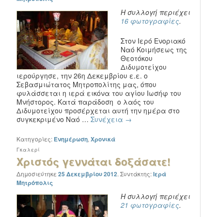
Η συλλογή περιέχει
16 φωτογραφίες
.
Στον Ιερό Ενοριακό
Ναό Κοιμήσεως της
Θεοτόκου
Διδυμοτείχου
ιερούργησε, την 26η Δεκεμβρίου ε.ε. ο
Σεβασμιώτατος Μητροπολίτης μας, όπου
φυλάσσεται η ιερά εικόνα του αγίου Ιωσήφ του
Μνήστορος. Κατά παράδοση ο λαός του
Διδυμοτείχου προσέρχεται αυτή την ημέρα στο
συγκεκριμένο Ναό …
Συνέχεια
→
Κατηγορίες:
Ενημέρωση
,
Χρονικά
Γκαλερί
Χριστός γεννάται δοξάσατε!
Δημοσιεύτηκε
25 Δεκεμβρίου 2012
.
Συντάκτης:
Ιερά
Μητρόπολις
Η συλλογή περιέχει
21 φωτογραφίες
.