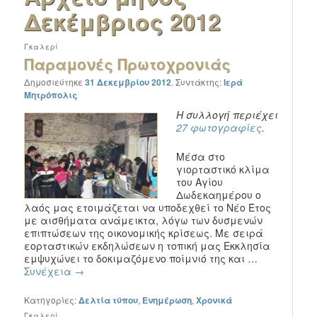
Δεκέμβριος 2012
Γκαλερί
Παραμονές Πρωτοχρονιάς
Δημοσιεύτηκε
31 Δεκεμβρίου 2012
.
Συντάκτης:
Ιερά
Μητρόπολις
Η συλλογή περιέχει
27 φωτογραφίες
.
Μέσα στο
γιορταστικό κλίμα
του Αγίου
Δωδεκαημέρου ο
λαός μας ετοιμάζεται να υποδεχθεί το Νέο Έτος
με αισθήματα ανάμεικτα, λόγω των δυσμενών
επιπτώσεων της οικονομικής κρίσεως. Με σειρά
εορταστικών εκδηλώσεων η τοπική μας Εκκλησία
εμψυχώνει το δοκιμαζόμενο ποίμνιό της και …
Συνέχεια
→
Κατηγορίες:
Δελτία τύπου
,
Ενημέρωση
,
Χρονικά
Γκαλερί