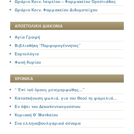
Ωράριο Κοιν. Ιατρείου – Φαρμακείου Ορεστιάδος
Ωράριο Κοιν. Φαρμακείου Διδυμοτείχου
ΑΠΟΣΤΟΛΙΚΗ ΔΙΑΚΟΝΙΑ
Αγία Γραφή
Βιβλιοθήκη “Πορφυρογέννητος”
Εορτολόγιο
Φωνή Κυρίου
ΧΡΟΝΙΚΑ
“ Ἐπί τοῦ ὄρους μετεμορφώθης…”
Κατασκήνωση φωλιά, για του Θεού τη φαμελιά…
Εν όψει του Δεκαπενταυγούστου
Κυριακή Θ΄ Ματθαίου
Στα ελληνοβουλγαρικά σύνορα