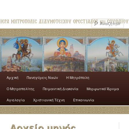
Αρχική
Πανηγύρεις Ναών
H Mητρόπολη
Ο Mητροπολίτης
Ποιμαντική Διακονία
Μορφωτικό Ίδρυμα
Αγιολογία
Χριστιανική Τέχνη
Επικοινωνία
Αρχείο μηνός