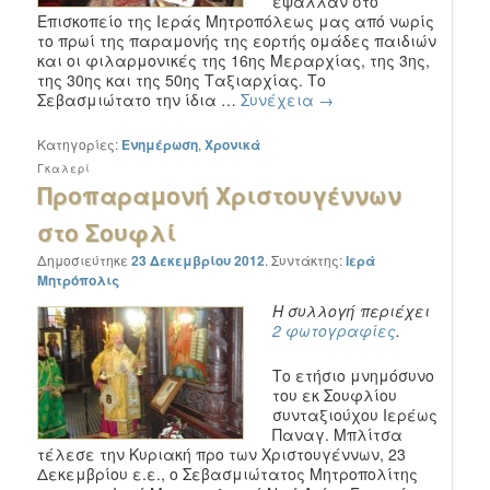
έψαλλαν στο
Επισκοπείο της Ιεράς Μητροπόλεως μας από νωρίς
το πρωί της παραμονής της εορτής ομάδες παιδιών
και οι φιλαρμονικές της 16ης Μεραρχίας, της 3ης,
της 30ης και της 50ης Ταξιαρχίας. Το
Σεβασμιώτατο την ίδια …
Συνέχεια
→
Κατηγορίες:
Ενημέρωση
,
Χρονικά
Γκαλερί
Προπαραμονή Χριστουγέννων
στο Σουφλί
Δημοσιεύτηκε
23 Δεκεμβρίου 2012
.
Συντάκτης:
Ιερά
Μητρόπολις
Η συλλογή περιέχει
2 φωτογραφίες
.
Το ετήσιο μνημόσυνο
του εκ Σουφλίου
συνταξιούχου Ιερέως
Παναγ. Μπλίτσα
τέλεσε την Κυριακή προ των Χριστουγέννων, 23
Δεκεμβρίου ε.ε., ο Σεβασμιώτατος Μητροπολίτης