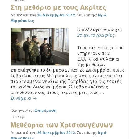
Στη μεθόριο με τους Ακρίτες
Δημοσιεύτηκε
28 Δεκεμβρίου 2012
.
Συντάκτης:
Ιερά
Μητρόπολις
Η συλλογή περιέχει
25 φωτογραφίες
.
Τους στρατιώτες που
υπηρετούν στα
Ελληνικά Φυλάκια
της μεθορίου
επισκέφθηκε το διήμερο 27 και 28 Δεκεμβρίου ε.ε. ο
Σεβασμιώτατος Μητροπολίτης μας ευχόμενος στα
στρατευμένα νειάτα της Πατρίδας για τις εορτές
του αγίου Δωδεκαημέρου. Ο Σεβασμιώτατος
απευθυνόμενος στους ακρίτες μας τους …
Συνέχεια
→
Κατηγορίες:
Ενημέρωση
Γκαλερί
Μεθέορτα των Χριστουγέννων
Δημοσιεύτηκε
26 Δεκεμβρίου 2012
.
Συντάκτης:
Ιερά
Μητρόπολις