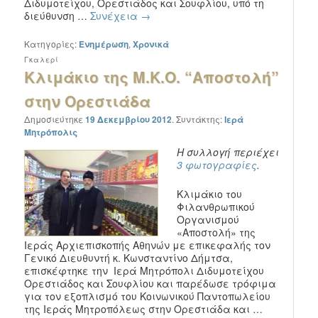
Διδυμοτείχου, Ορεστιάδος και Σουφλίου, υπό τη
διεύθυνση …
Συνέχεια
→
Κατηγορίες:
Ενημέρωση
,
Χρονικά
Γκαλερί
Κλιμάκιο της Μ.Κ.Ο. “Αποστολή”
στην Ορεστιάδα
Δημοσιεύτηκε
19 Δεκεμβρίου 2012
.
Συντάκτης:
Ιερά
Μητρόπολις
Η συλλογή περιέχει
3 φωτογραφίες
.
Κλιμάκιο του
Φιλανθρωπικού
Οργανισμού
«Αποστολή» της
Ιεράς Αρχιεπισκοπής Αθηνών με επικεφαλής τον
Γενικό Διευθυντή κ. Κωνσταντίνο Δήμτσα,
επισκέφτηκε την Ιερά Μητρόπολι Διδυμοτείχου
Ορεστιάδος και Σουφλίου και παρέδωσε τρόφιμα
για τον εξοπλισμό του Κοινωνικού Παντοπωλείου
της Ιεράς Μητροπόλεως στην Ορεστιάδα και …